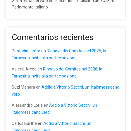
Reforma del voto en el exterior: la solicitud del CGIE al
Parlamento italiano
Comentarios recientes
Puntodincontro
en
Rinnovo dei Comites nel 2026, la
Farnesina invita alla partecipazione
Valeria Arceo
en
Rinnovo dei Comites nel 2026, la
Farnesina invita alla partecipazione
Suzi Manara
en
Addio a Vittorio Sacchi, un ‘italomessicano
vero’
Alessandro Loria
en
Addio a Vittorio Sacchi, un
‘italomessicano vero’
Carlos Barthe
en
Addio a Vittorio Sacchi, un
‘italomessicano vero’