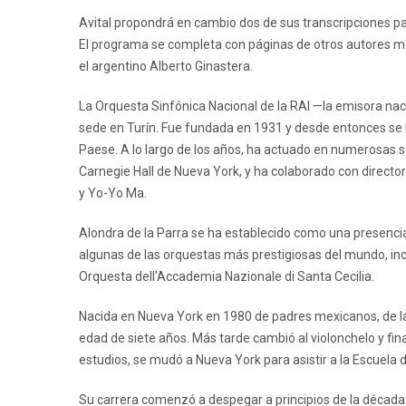
Avital propondrá en cambio dos de sus transcripciones par
El programa se completa con páginas de otros autores m
el argentino Alberto Ginastera.
La Orquesta Sinfónica Nacional de la RAI —la emisora naci
sede en Turín. Fue fundada en 1931 y desde entonces se ha
Paese. A lo largo de los años, ha actuado en numerosas se
Carnegie Hall de Nueva York, y ha colaborado con directo
y Yo-Yo Ma.
Alondra de la Parra se ha establecido como una presencia
algunas de las orquestas más prestigiosas del mundo, inc
Orquesta dell'Accademia Nazionale di Santa Cecilia.
Nacida en Nueva York en 1980 de padres mexicanos, de la
edad de siete años. Más tarde cambió al violonchelo y fi
estudios, se mudó a Nueva York para asistir a la Escuela
Su carrera comenzó a despegar a principios de la década