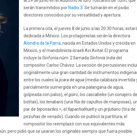
al 29 de junio en el Auditorio Arturo Toscanini de Turín, que
serán transmitidos por
Radio 3
. Se turnarán en el podio
directores conocidos por su versatilidad y apertura.
La primera cita, el jueves 8 de junio a las 20.30 horas, estar
dedicada a México. Los protagonistas serán la directora
Alondra de la Parra
, nacida en Estados Unidos y crecida en
México, y el mandolinista israelí Avi Avital. El programa
incluye la Sinfonía núm. 2 llamada
Sinfonía India
del
compositor Carlos Chávez. La sección de percusiones inclu
originalmente una gran cantidad de instrumentos indígena
entre los cuales la
jicara de agua
(media calabaza invertida 
parcialmente sumergida en una palangana de agua,
golpeada con palos), el
güiro
, los
cascabeles
(un sonajero d
bolitas), los
tenabaris
(una fila de capullos de mariposas), u
par de
teponaxtles
>, el
tlapanhuéhuetl
y un
grijutiano
(tira de
pezuñas de venado). Cuando se publicó la partitura, el
compositor los reemplazó con sus equivalentes más
n, pero pidió que se usaran los originales siempre que fuera posible.