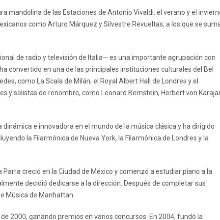
a mandolina de las Estaciones de Antonio Vivaldi: el verano y el inviern
exicanos como Arturo Márquez y Silvestre Revueltas, a los que se sum
onal de radio y televisión de Italia— es una importante agrupación con
 convertido en una de las principales instituciones culturales del Bel
des, como La Scala de Milán, el Royal Albert Hall de Londres y el
res y solistas de renombre, como Leonard Bernstein, Herbert von Karaja
 dinámica e innovadora en el mundo de la música clásica y ha dirigido
luyendo la Filarmónica de Nueva York, la Filarmónica de Londres y la
 Parra creció en la Ciudad de México y comenzó a estudiar piano a la
nalmente decidió dedicarse a la dirección. Después de completar sus
 de Música de Manhattan.
 de 2000, ganando premios en varios concursos. En 2004, fundó la