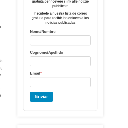
gratuita per ricevere i link alle notizie
pubblicate
Inscríbete a nuestra lista de correo
gratuita para recibir los enlaces a las
noticias publicadas
á
Nome/Nombre
Cognome/Apellido
ía
s,
Email
*
y
e
n
Enviar