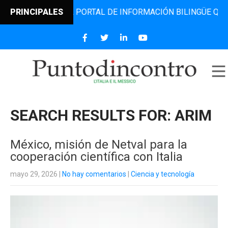
, EL PORTAL DE INFORMACIÓN BILINGÜE QUE DESDE 2006 D
PRINCIPALES
SEARCH RESULTS FOR:
ARIM
México, misión de Netval para la
cooperación científica con Italia
mayo 29, 2026
|
No hay comentarios
|
Ciencia y tecnología