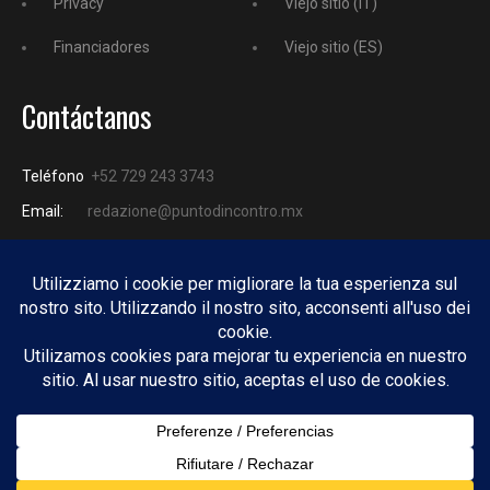
Privacy
Viejo sitio (IT)
Financiadores
Viejo sitio (ES)
Contáctanos
Teléfono
+52 729 243 3743
Email:
redazione@puntodincontro.mx
PUNTODINCONTRO
Copyright © 2025 Puntodincontro