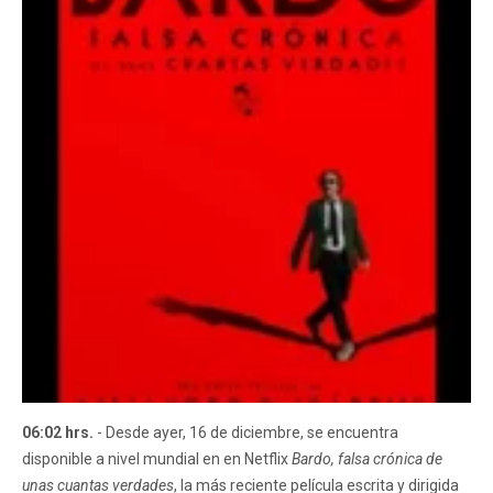
06:02 hrs.
- Desde ayer, 16 de diciembre, se encuentra
disponible a nivel mundial en en Netflix
Bardo, falsa crónica de
unas cuantas verdades
, la más reciente película escrita y dirigida