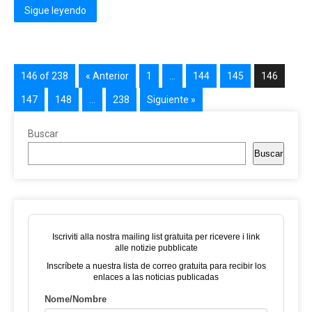
Sigue leyendo
146 of 238
« Anterior
1
…
144
145
146
147
148
…
238
Siguiente »
Buscar
Buscar
Iscriviti alla nostra mailing list gratuita per ricevere i link
alle notizie pubblicate
Inscríbete a nuestra lista de correo gratuita para recibir los
enlaces a las noticias publicadas
Nome/Nombre