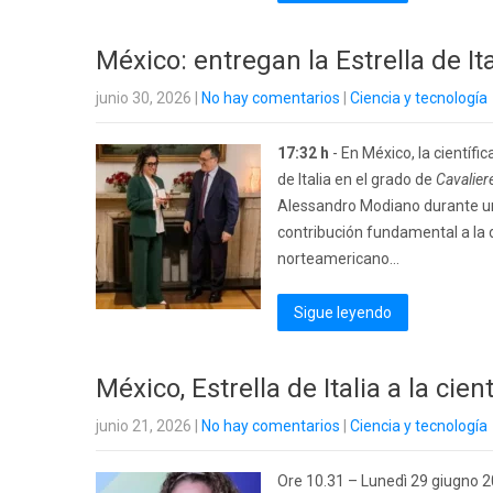
México: entregan la Estrella de I
junio 30, 2026
|
No hay comentarios
|
Ciencia y tecnología
17:32 h
- En México, la científ
de Italia en el grado de
Cavalier
Alessandro Modiano durante un
contribución fundamental a la d
norteamericano...
Sigue leyendo
México, Estrella de Italia a la ci
junio 21, 2026
|
No hay comentarios
|
Ciencia y tecnología
Ore 10.31 – Lunedì 29 giugno 2