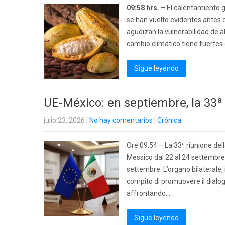
09:58 hrs.
– El calentamiento g
se han vuelto evidentes antes d
agudizan la vulnerabilidad de a
cambio climático tiene fuertes 
Sigue leyendo
UE-México: en septiembre, la 33ª
julio 23, 2026
|
No hay comentarios
|
Crónica
Ore 09.54 – La 33ª riunione de
Messico dal 22 al 24 settembre
settembre. L’organo bilaterale, 
compito di promuovere il dialog
affrontando…
Sigue leyendo