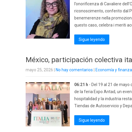
l’onorificenza di Cavaliere dell’
riconoscimento, conferito dal P
benemerenze nella promozione d
questo caso, celebra i meriti a
Sigue leyendo
México, participación colectiva it
mayo 25, 2026
|
No hay comentarios
|
Economía y finanz
06:21 h
- Del 19 al 21 de mayo d
de la feria Expo Antad, un event
hospitalidad y la industria res
Tiendas de Autoservicio y Depar
Sigue leyendo