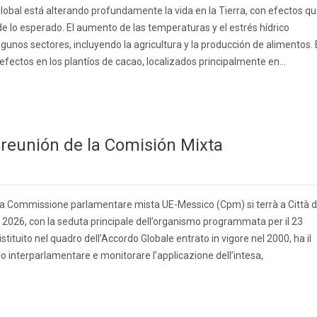
lobal está alterando profundamente la vida en la Tierra, con efectos q
e lo esperado. El aumento de las temperaturas y el estrés hídrico
lgunos sectores, incluyendo la agricultura y la producción de alimentos. 
efectos en los plantíos de cacao, localizados principalmente en...
 reunión de la Comisión Mixta
lla Commissione parlamentare mista UE-Messico (Cpm) si terrà a Città d
 2026, con la seduta principale dell’organismo programmata per il 23
istituito nel quadro dell’Accordo Globale entrato in vigore nel 2000, ha il
o interparlamentare e monitorare l’applicazione dell’intesa,