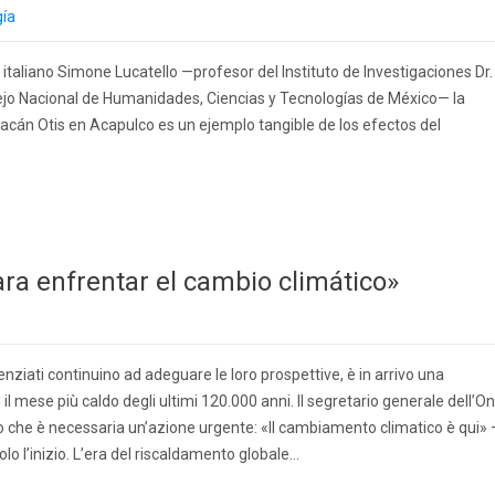
gía
italiano Simone Lucatello —profesor del Instituto de Investigaciones Dr.
ejo Nacional de Humanidades, Ciencias y Tecnologías de México— la
acán Otis en Acapulco es un ejemplo tangible de los efectos del
ra enfrentar el cambio climático»
nziati continuino ad adeguare le loro prospettive, è in arrivo una
 il mese più caldo degli ultimi 120.000 anni. Il segretario generale dell’On
 che è necessaria un’azione urgente: «Il cambiamento climatico è qui»
olo l’inizio. L’era del riscaldamento globale…