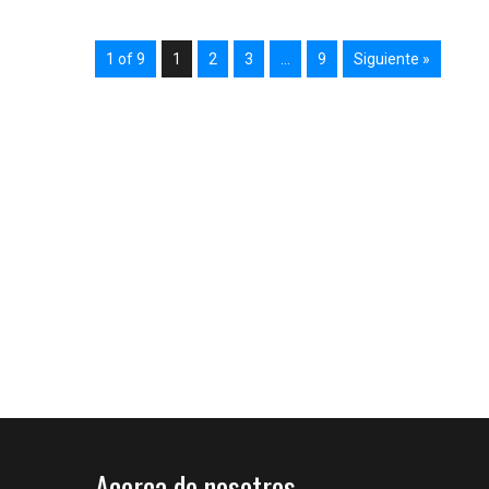
1 of 9
1
2
3
…
9
Siguiente »
Acerca de nosotros