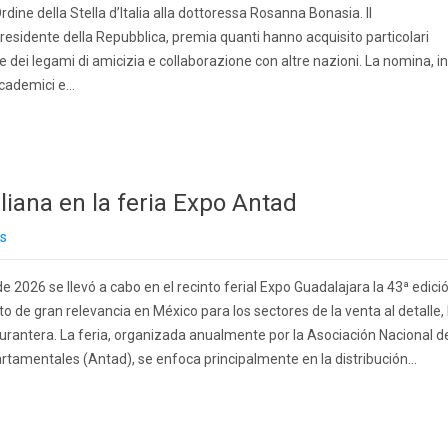
Ordine della Stella d’Italia alla dottoressa Rosanna Bonasia. Il
residente della Repubblica, premia quanti hanno acquisito particolari
ei legami di amicizia e collaborazione con altre nazioni. La nomina, in
ccademici e…
aliana en la feria Expo Antad
as
e 2026 se llevó a cabo en el recinto ferial Expo Guadalajara la 43ª edici
o de gran relevancia en México para los sectores de la venta al detalle, 
taurantera. La feria, organizada anualmente por la Asociación Nacional d
tamentales (Antad), se enfoca principalmente en la distribución...