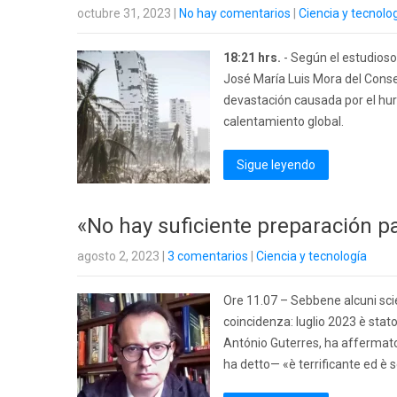
octubre 31, 2023
|
No hay comentarios
|
Ciencia y tecnolo
18:21 hrs.
- Según el estudioso 
José María Luis Mora del Cons
devastación causada por el hur
calentamiento global.
Sigue leyendo
«No hay suficiente preparación pa
agosto 2, 2023
|
3 comentarios
|
Ciencia y tecnología
Ore 11.07 – Sebbene alcuni scie
coincidenza: luglio 2023 è stato
António Guterres, ha affermato
ha detto— «è terrificante ed è s