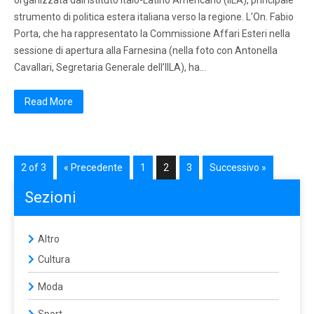
organizzata dall’Istituto Italo-Latino Americano (IILA), principale
strumento di politica estera italiana verso la regione. L’On. Fabio
Porta, che ha rappresentato la Commissione Affari Esteri nella
sessione di apertura alla Farnesina (nella foto con Antonella
Cavallari, Segretaria Generale dell’IILA), ha…
Read More
2 of 3
« Precedente
1
2
3
Successivo »
Sezioni
Altro
Cultura
Moda