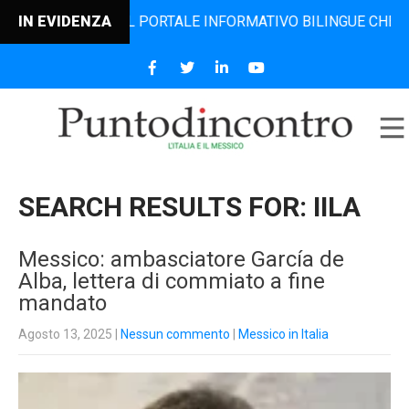
, IL PORTALE INFORMATIVO BILINGUE CHE DAL 2006 DIFFOND
IN EVIDENZA
SEARCH RESULTS FOR:
IILA
Messico: ambasciatore García de
Alba, lettera di commiato a fine
mandato
Agosto 13, 2025
|
Nessun commento
|
Messico in Italia