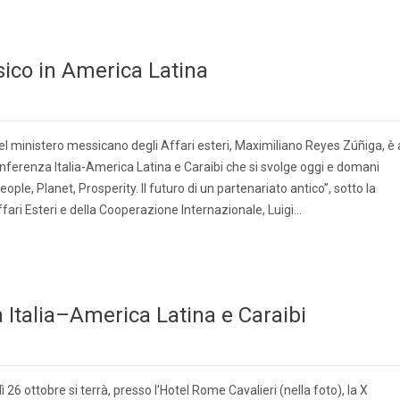
sico in America Latina
del ministero messicano degli Affari esteri, Maximiliano Reyes Zúñiga, è 
nferenza Italia-America Latina e Caraibi che si svolge oggi e domani
People, Planet, Prosperity. Il futuro di un partenariato antico”, sotto la
ffari Esteri e della Cooperazione Internazionale, Luigi…
za Italia–America Latina e Caraibi
26 ottobre si terrà, presso l’Hotel Rome Cavalieri (nella foto), la X