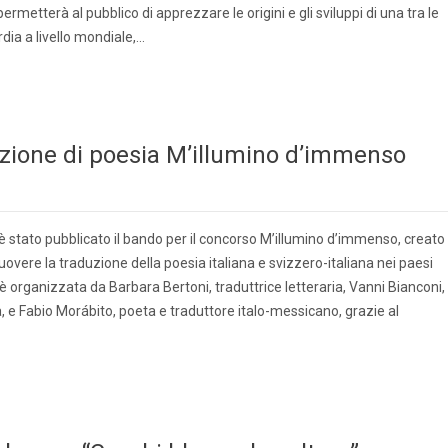
ermetterà al pubblico di apprezzare le origini e gli sviluppi di una tra le
dia a livello mondiale,…
duzione di poesia M’illumino d’immenso
 stato pubblicato il bando per il concorso M’illumino d’immenso, creato
uovere la traduzione della poesia italiana e svizzero-italiana nei paesi
 organizzata da Barbara Bertoni, traduttrice letteraria, Vanni Bianconi,
a, e Fabio Morábito, poeta e traduttore italo-messicano, grazie al