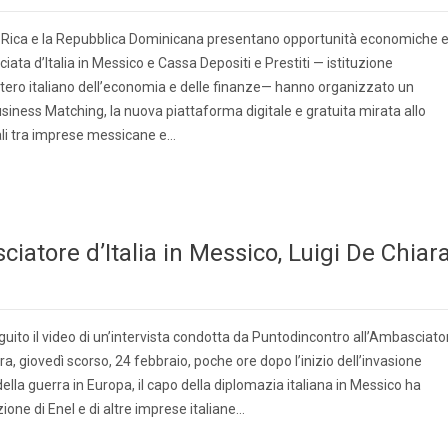
ta Rica e la Repubblica Dominicana presentano opportunità economiche 
asciata d’Italia in Messico e Cassa Depositi e Prestiti — istituzione
istero italiano dell’economia e delle finanze— hanno organizzato un
iness Matching, la nuova piattaforma digitale e gratuita mirata allo
ali tra imprese messicane e…
iatore d’Italia in Messico, Luigi De Chiar
uito il video di un’intervista condotta da Puntodincontro all’Ambasciato
ara, giovedì scorso, 24 febbraio, poche ore dopo l’inizio dell’invasione
della guerra in Europa, il capo della diplomazia italiana in Messico ha
one di Enel e di altre imprese italiane…