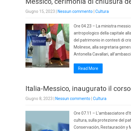
Messico, cerimonia di chiusura del
Giugno 15, 2023
|
Nessun commento
|
Cultura
Ore 04.23 – La ministra messica
antropologico della capitale all
del patrimonio in contesti di c
Molinese, alla segretaria gener
Antonella Cavallari, all’ambascia
Read More
Italia-Messico, inaugurato il corso
Giugno 8, 2023
|
Nessun commento
|
Cultura
Ore 07.11 – L’ambasciatore d’Ita
cultura, sulla protezione del pat
Conservación, Restauración y M