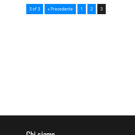
3 of 3
« Precedente
1
2
3
Chi siamo