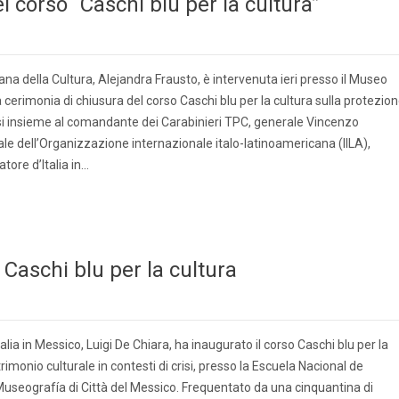
 corso “Caschi blu per la cultura”
na della Cultura, Alejandra Frausto, è intervenuta ieri presso il Museo
a cerimonia di chiusura del corso Caschi blu per la cultura sulla protezio
risi insieme al comandante dei Carabinieri TPC, generale Vincenzo
ale dell’Organizzazione internazionale italo-latinoamericana (IILA),
tore d’Italia in…
 Caschi blu per la cultura
lia in Messico, Luigi De Chiara, ha inaugurato il corso Caschi blu per la
rimonio culturale in contesti di crisi, presso la Escuela Nacional de
useografía di Città del Messico. Frequentato da una cinquantina di