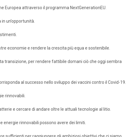
Unione Europea attraverso il programma NextGenerationEU.
in un’opportunità.
stimenti.
tre economie e rendere la crescita più equa e sostenibile.
a transizione, per rendere fattibile domani ciò che oggi sembra
isponda al successo nello sviluppo dei vaccini contro il Covid-19.
e rinnovabili.
erie e cercare di andare oltre le attuali tecnologie al litio.
 energie rinnovabili possono avere dei limiti.
sufficienti per raggiungere gli ambiziosi obiettivi che ci siamo