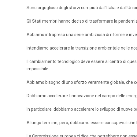
Sono orgoglioso degli sforzi compiuti dall’Italia e dall’
Gli Stati membri hanno deciso di trasformare la pandemia 
Abbiamo intrapreso una serie ambiziosa di riforme e inve
Intendiamo accelerare la transizione ambientale nelle nos
Il cambiamento tecnologico deve essere al centro di quest
impossibile.
Abbiamo bisogno di uno sforzo veramente globale, che corr
Dobbiamo accelerare l’innovazione nel campo delle energi
In particolare, dobbiamo accelerare lo sviluppo di nuove batt
A lungo termine, però, dobbiamo essere consapevoli che le
La Commissione europea ci dice che potrebbero non essere 