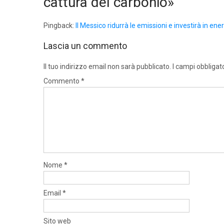
cattura del carbonio»
”
Pingback:
Il Messico ridurrà le emissioni e investirà in ener
Lascia un commento
Il tuo indirizzo email non sarà pubblicato.
I campi obbligat
Commento
*
Nome
*
Email
*
Sito web