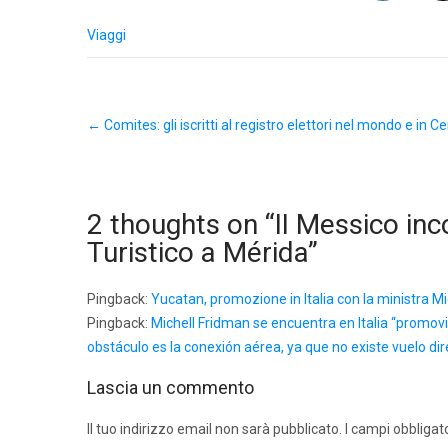
Viaggi
Post
←
Comites: gli iscritti al registro elettori nel mondo e in
navigation
2 thoughts on “
II Messico inco
Turistico a Mérida
”
Pingback:
Yucatan, promozione in Italia con la ministra M
Pingback:
Michell Fridman se encuentra en Italia “promovie
obstáculo es la conexión aérea, ya que no existe vuelo di
Lascia un commento
Il tuo indirizzo email non sarà pubblicato.
I campi obbligat