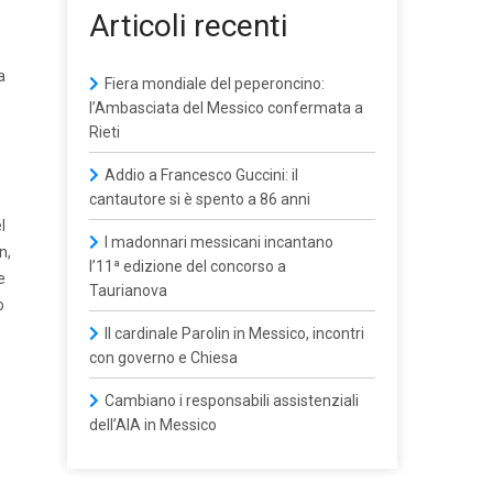
Articoli recenti
a
Fiera mondiale del peperoncino:
l’Ambasciata del Messico confermata a
Rieti
Addio a Francesco Guccini: il
cantautore si è spento a 86 anni
l
I madonnari messicani incantano
n,
l’11ª edizione del concorso a
e
Taurianova
o
Il cardinale Parolin in Messico, incontri
con governo e Chiesa
Cambiano i responsabili assistenziali
dell’AIA in Messico