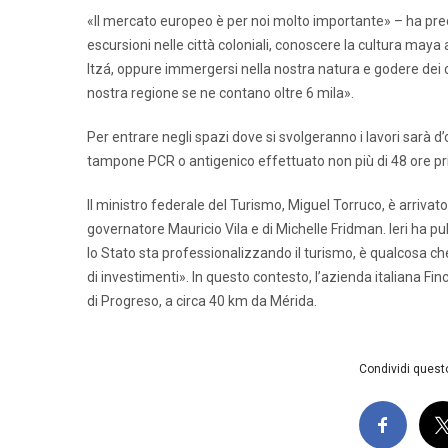
«Il mercato europeo è per noi molto importante» – ha preci
escursioni nelle città coloniali, conoscere la cultura maya
Itzá, oppure immergersi nella nostra natura e godere dei c
nostra regione se ne contano oltre 6 mila».
Per entrare negli spazi dove si svolgeranno i lavori sarà 
tampone PCR o antigenico effettuato non più di 48 ore p
Il ministro federale del Turismo, Miguel Torruco, è arrivato
governatore Mauricio Vila e di Michelle Fridman. Ieri ha 
lo Stato sta professionalizzando il turismo, è qualcosa che
di investimenti». In questo contesto, l’azienda italiana Fin
di Progreso, a circa 40 km da Mérida.
Condividi questo