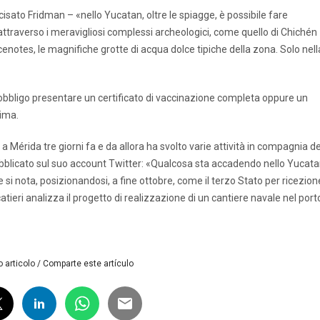
sato Fridman – «nello Yucatan, oltre le spiagge, è possibile fare
 attraverso i meravigliosi complessi archeologici, come quello di Chichén
enotes, le magnifiche grotte di acqua dolce tipiche della zona. Solo nell
d’obbligo presentare un certificato di vaccinazione completa oppure un
rima.
 a Mérida tre giorni fa e da allora ha svolto varie attività in compagnia de
pubblicato sul suo account Twitter: «Qualcosa sta accadendo nello Yucata
 si nota, posizionandosi, a fine ottobre, come il terzo Stato per ricezion
catieri analizza il progetto di realizzazione di un cantiere navale nel port
 articolo / Comparte este artículo