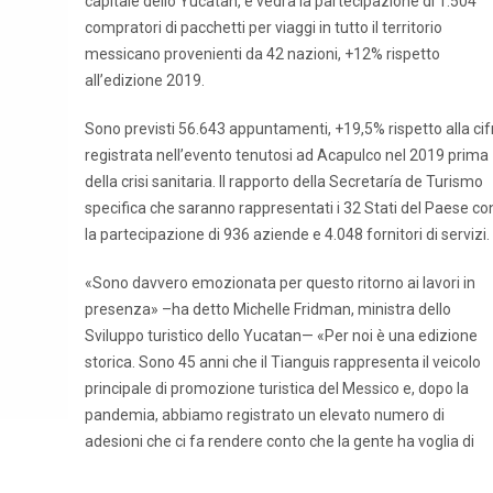
capitale dello Yucatan, e vedrà la partecipazione di 1.504
compratori di pacchetti per viaggi in tutto il territorio
messicano provenienti da 42 nazioni, +12% rispetto
all’edizione 2019.
Sono previsti 56.643 appuntamenti, +19,5% rispetto alla cif
registrata nell’evento tenutosi ad Acapulco nel 2019 prima
della crisi sanitaria. Il rapporto della Secretaría de Turismo
specifica che saranno rappresentati i 32 Stati del Paese co
la partecipazione di 936 aziende e 4.048 fornitori di servizi.
«Sono davvero emozionata per questo ritorno ai lavori in
presenza» –ha detto Michelle Fridman, ministra dello
Sviluppo turistico dello Yucatan— «Per noi è una edizione
storica. Sono 45 anni che il Tianguis rappresenta il veicolo
principale di promozione turistica del Messico e, dopo la
pandemia, abbiamo registrato un elevato numero di
adesioni che ci fa rendere conto che la gente ha voglia di