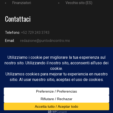
Finanziatori
Vecchio sito (ES)
Contattaci
Telefono:
+52 729 243 3743
Email:
redazione@puntodincontro.mx
PUNTODINCONTRO
Copyright © 2025 Puntodincontro
Design by
DisegnoW