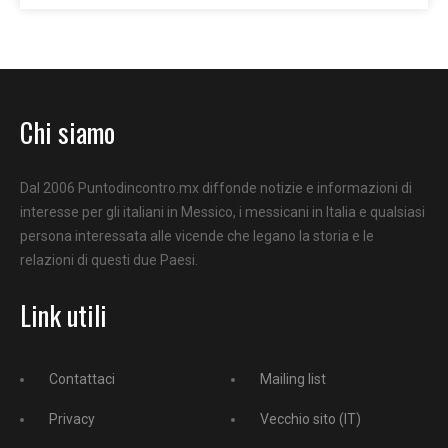
Chi siamo
Dal 2006 Puntodincontro.mx diffonde notizie e informazioni di
interesse per gli italiani in Messico, i messicani in Italia e qualsiasi
persona interessata alle vicende che legano la storia e le
relazioni di questi due Paesi.
Link utili
Contattaci
Mailing list
Privacy
Vecchio sito (IT)