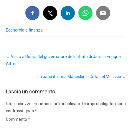
Economia e finanza
Post
←
Visita a Roma del governatore dello Stato di Jalisco Enrique
navigation
Alfaro
La band italiana Måneskin a Città del Messico
→
Lascia un commento
Il tuo indirizzo email non sarà pubblicato.
I campi obbligatori sono
contrassegnati
*
Commento
*