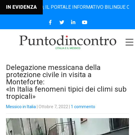
ODINCONTRO, IL PORTALE INFORMATIVO BILINGUE CHE DAL 2
IN EVIDENZA
Delegazione messicana della
protezione civile in visita a
Monteforte:
«In Italia fenomeni tipici dei climi sub
tropicali»
Messico in Italia
| Ottobre 7, 2022
|
1 commento