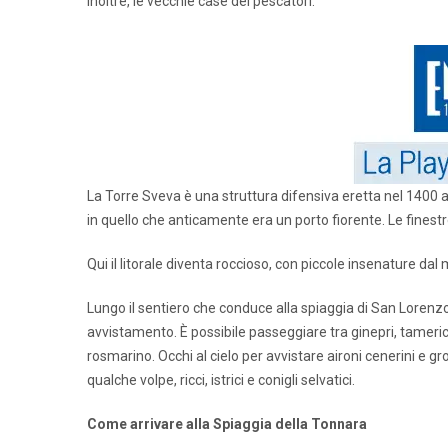
inoltre, le vecchie case dei pescatori.
La Torre Sveva è una struttura difensiva eretta nel 1400 
in quello che anticamente era un porto fiorente. Le finest
Qui il litorale diventa roccioso, con piccole insenature dal
Lungo il sentiero che conduce alla spiaggia di San Lorenzo,
avvistamento. È possibile passeggiare tra ginepri, tamerici,
rosmarino. Occhi al cielo per avvistare aironi cenerini e g
qualche volpe, ricci, istrici e conigli selvatici.
Come arrivare alla Spiaggia della Tonnara