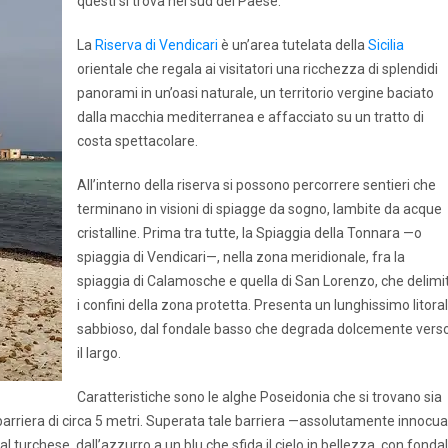
questi si trova nel sud del Paese.
La
Riserva di Vendicari
è un’area tutelata della
Sicilia
orientale che regala ai visitatori una ricchezza di splendidi
panorami in un’oasi naturale, un territorio vergine baciato
dalla macchia mediterranea e affacciato su un tratto di
costa spettacolare.
All’interno della riserva si possono percorrere sentieri che
terminano in visioni di spiagge da sogno, lambite da acque
cristalline. Prima tra tutte, la Spiaggia della Tonnara —o
spiaggia di Vendicari—, nella zona meridionale, fra la
spiaggia di Calamosche e quella di San Lorenzo, che delimi
i confini della zona protetta. Presenta un lunghissimo litora
sabbioso, dal fondale basso che degrada dolcemente vers
il largo.
Caratteristiche sono le alghe Poseidonia che si trovano sia
 barriera di circa 5 metri. Superata tale barriera —assolutamente innocu
al turchese, dall’azzurro a un blu che sfida il cielo in bellezza, con fonda