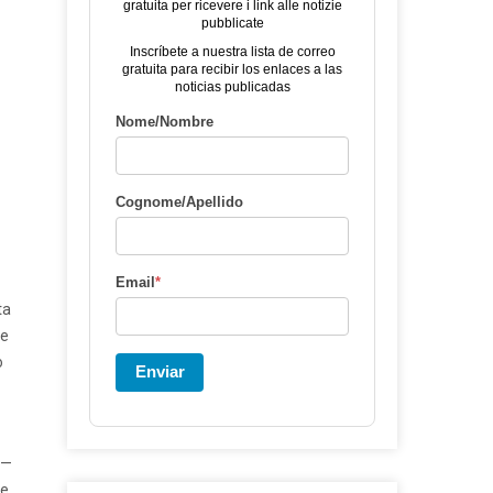
gratuita per ricevere i link alle notizie
pubblicate
Inscríbete a nuestra lista de correo
gratuita para recibir los enlaces a las
noticias publicadas
Nome/Nombre
Cognome/Apellido
Email
*
ta
le
o
Enviar
a—
le