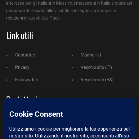
interesse per gli italiani in Messico, i messicani in Italia e qualsiasi
persona interessata alle vicende che legano la storia e le
relazioni di questi due Paesi.
Link utili
Contattaci
Mailing list
Privacy
Vecchio sito (IT)
Finanziatori
Vecchio sito (ES)
Contattaci
Telefono:
+52 729 243 3743
Email:
redazione@puntodincontro.mx