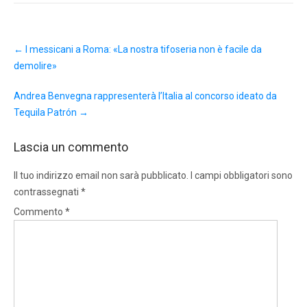
Post
←
I messicani a Roma: «La nostra tifoseria non è facile da
navigation
demolire»
Andrea Benvegna rappresenterà l’Italia al concorso ideato da
Tequila Patrón
→
Lascia un commento
Il tuo indirizzo email non sarà pubblicato.
I campi obbligatori sono
contrassegnati
*
Commento
*