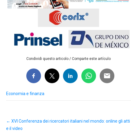
Condividi questo articolo / Comparte este artículo
Economia e finanza
Post
←
XVI Conferenza dei ricercatori italiani nel mondo: online gli atti
navigation
e il video