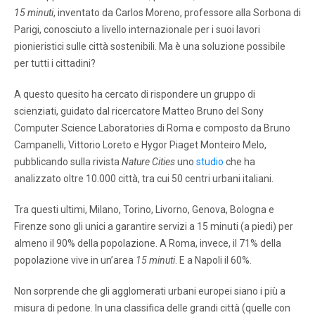
15 minuti
, inventato da Carlos Moreno, professore alla Sorbona di
Parigi, conosciuto a livello internazionale per i suoi lavori
pionieristici sulle città sostenibili. Ma è una soluzione possibile
per tutti i cittadini?
A questo quesito ha cercato di rispondere un gruppo di
scienziati, guidato dal ricercatore Matteo Bruno del Sony
Computer Science Laboratories di Roma e composto da Bruno
Campanelli, Vittorio Loreto e Hygor Piaget Monteiro Melo,
pubblicando sulla rivista
Nature Cities
uno
studio
che ha
analizzato oltre 10.000 città, tra cui 50 centri urbani italiani.
Tra questi ultimi, Milano, Torino, Livorno, Genova, Bologna e
Firenze sono gli unici a garantire servizi a 15 minuti (a piedi) per
almeno il 90% della popolazione. A Roma, invece, il 71% della
popolazione vive in un’area
15 minuti
. E a Napoli il 60%.
Non sorprende che gli agglomerati urbani europei siano i più a
misura di pedone. In una classifica delle grandi città (quelle con