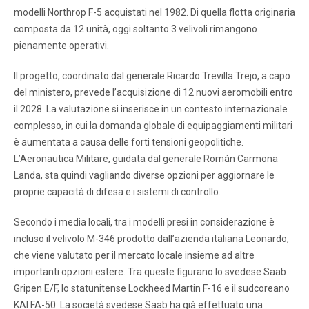
modelli Northrop F-5 acquistati nel 1982. Di quella flotta originaria
composta da 12 unità, oggi soltanto 3 velivoli rimangono
pienamente operativi.
Il progetto, coordinato dal generale Ricardo Trevilla Trejo, a capo
del ministero, prevede l’acquisizione di 12 nuovi aeromobili entro
il 2028. La valutazione si inserisce in un contesto internazionale
complesso, in cui la domanda globale di equipaggiamenti militari
è aumentata a causa delle forti tensioni geopolitiche.
L’Aeronautica Militare, guidata dal generale Román Carmona
Landa, sta quindi vagliando diverse opzioni per aggiornare le
proprie capacità di difesa e i sistemi di controllo.
Secondo i media locali, tra i modelli presi in considerazione è
incluso il velivolo M-346 prodotto dall’azienda italiana Leonardo,
che viene valutato per il mercato locale insieme ad altre
importanti opzioni estere. Tra queste figurano lo svedese Saab
Gripen E/F, lo statunitense Lockheed Martin F-16 e il sudcoreano
KAI FA-50. La società svedese Saab ha già effettuato una