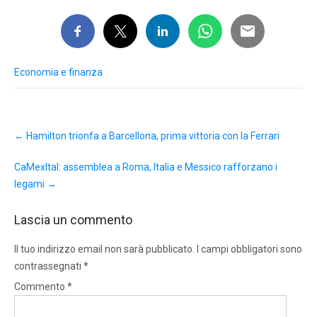
Economia e finanza
Post
←
Hamilton trionfa a Barcellona, prima vittoria con la Ferrari
navigation
CaMexItal: assemblea a Roma, Italia e Messico rafforzano i
legami
→
Lascia un commento
Il tuo indirizzo email non sarà pubblicato.
I campi obbligatori sono
contrassegnati
*
Commento
*