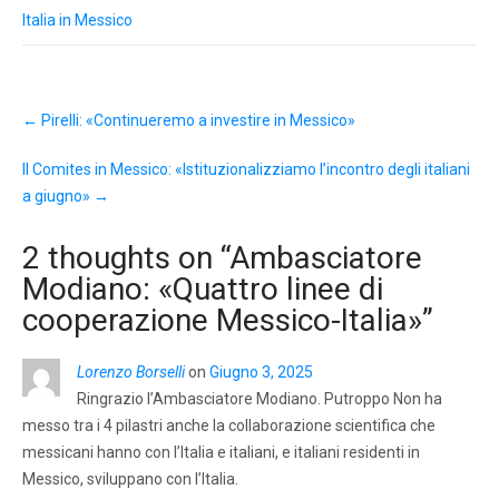
Italia in Messico
Post
←
Pirelli: «Continueremo a investire in Messico»
navigation
Il Comites in Messico: «Istituzionalizziamo l’incontro degli italiani
a giugno»
→
2 thoughts on “
Ambasciatore
Modiano: «Quattro linee di
cooperazione Messico-Italia»
”
Lorenzo Borselli
on
Giugno 3, 2025
Ringrazio l’Ambasciatore Modiano. Putroppo Non ha
messo tra i 4 pilastri anche la collaborazione scientifica che
messicani hanno con l’Italia e italiani, e italiani residenti in
Messico, sviluppano con l’Italia.