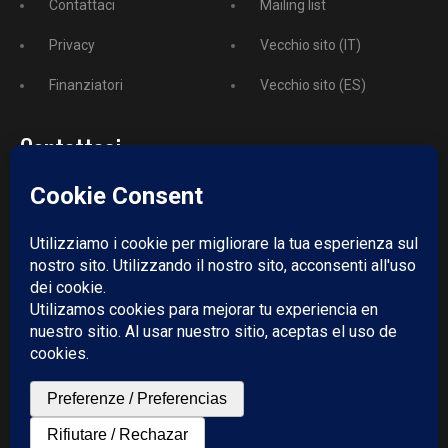
Contattaci
Mailing list
Privacy
Vecchio sito (IT)
Finanziatori
Vecchio sito (ES)
Contattaci
Telefono:
+52 729 243 3743
Email:
redazione@puntodincontro.mx
PUNTODINCONTRO