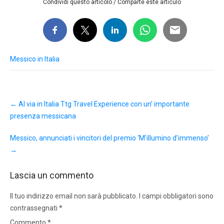
Condividi questo articolo / Comparte este artículo
Messico in Italia
Post
←
Al via in Italia Ttg Travel Experience con un’ importante
navigation
presenza messicana
Messico, annunciati i vincitori del premio ‘M’illumino d’immenso’
→
Lascia un commento
Il tuo indirizzo email non sarà pubblicato.
I campi obbligatori sono
contrassegnati
*
Commento
*