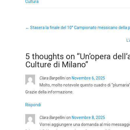
Cultura
Post
←
Stasera la finale del 10° Campionato messicano della 
navigation
L
5 thoughts on “
Un’opera dell
Culture di Milano
”
Clara Bargellini
on
Novembre 6, 2025
Molto, molto notevole questo cuadro di “plumaria”
Grazie della informazione.
Rispondi
Clara Bargellini
on
Novembre 8, 2025
Vorrei aggiungere una domanda al mio messaggio di