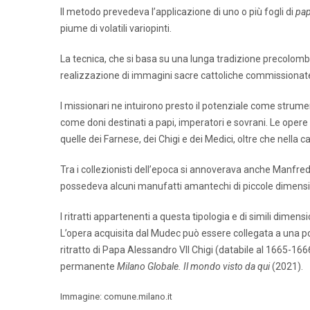
Il metodo prevedeva l’applicazione di uno o più fogli di
pap
piume di volatili variopinti.
La tecnica, che si basa su una lunga tradizione precolom
realizzazione di immagini sacre cattoliche commissionate 
I missionari ne intuirono presto il potenziale come strum
come doni destinati a papi, imperatori e sovrani. Le opere
quelle dei Farnese, dei Chigi e dei Medici, oltre che nell
Tra i collezionisti dell’epoca si annoverava anche Manfre
possedeva alcuni manufatti amantechi di piccole dimensio
I ritratti appartenenti a questa tipologia e di simili dim
L’opera acquisita dal Mudec può essere collegata a una possib
ritratto di Papa Alessandro VII Chigi (databile al 1665-166
permanente
Milano Globale. Il mondo visto da qui
(2021).
Immagine: comune.milano.it