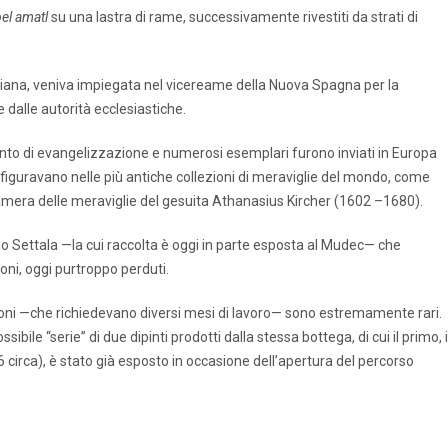
el amatl
su una lastra di rame, successivamente rivestiti da strati di
biana, veniva impiegata nel vicereame della Nuova Spagna per la
dalle autorità ecclesiastiche.
ento di evangelizzazione e numerosi esemplari furono inviati in Europa
 figuravano nelle più antiche collezioni di meraviglie del mondo, come
a camera delle meraviglie del gesuita Athanasius Kircher (1602 –1680).
do Settala —la cui raccolta è oggi in parte esposta al Mudec— che
ni, oggi purtroppo perduti.
ensioni —che richiedevano diversi mesi di lavoro— sono estremamente rari.
ile “serie” di due dipinti prodotti dalla stessa bottega, di cui il primo, i
6 circa), è stato già esposto in occasione dell’apertura del percorso