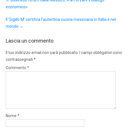
navigation
economico»
Il ‘Sigillo M’ certifica l’autentica cucina messicana in Italia e nel
mondo
→
Lascia un commento
Il tuo indirizzo email non sarà pubblicato.
I campi obbligatori sono
contrassegnati
*
Commento
*
Nome
*