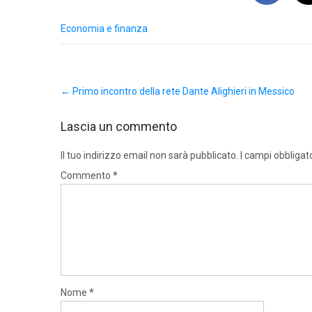
Economia e finanza
Post
←
Primo incontro della rete Dante Alighieri in Messico
navigation
Lascia un commento
Il tuo indirizzo email non sarà pubblicato.
I campi obbligat
Commento
*
Nome
*