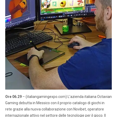
Ore 06.29
– (italiangamingexpo.com) L’azienda italiana Octavian
Gaming debutta in Messico con il proprio catalogo di giochi in
rete grazie alla nuova collaborazione con Novibet, operatore
internazionale attivo nel settore delle tecnologie per il gioco. Il