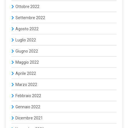
Ottobre 2022
Settembre 2022
Agosto 2022
Luglio 2022
Giugno 2022
Maggio 2022
Aprile 2022
Marzo 2022
Febbraio 2022
Gennaio 2022
Dicembre 2021