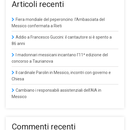
Articoli recenti
Fiera mondiale del peperoncino: l’Ambasciata del
Messico confermata a Rieti
Addio a Francesco Guccini: il cantautore si è spento a
86 anni
I madonnari messicani incantano l’11ª edizione del
concorso a Taurianova
Il cardinale Parolin in Messico, incontri con governo e
Chiesa
Cambiano i responsabili assistenziali dell’AIA in
Messico
Commenti recenti