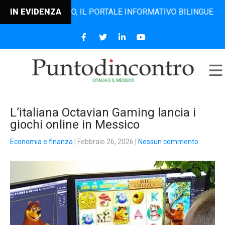
ODINCONTRO, IL PORTALE INFORMATIVO BILINGUE CHE DAL 2
IN EVIDENZA
L’italiana Octavian Gaming lancia i
giochi online in Messico
Economia e finanza
| Febbraio 26, 2026
|
Nessun commento