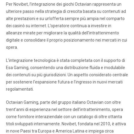
Per Novibet, l’integrazione dei giochi Octavian rappresenta un
ulteriore passo nella strategia di crescita basata su contenuti ad
alte prestazioni e su un’offerta sempre più ampia nel comparto
dei casinò su internet. L’operatore continua a investire in
alleanze mirate per migliorare la qualità dell’intrattenimento
digitale e consolidare il proprio posizionamento nei mercati in cui
opera.
L’integrazione tecnologica è stata completata con il supporto di
Esa Gaming, consentendo una distribuzione fluida e modulabile
dei contenuti su più giurisdizioni. Un aspetto considerato centrale
per sostenere l’espansione futura e l’ingresso in nuovi mercati
regolamentati.
Octavian Gaming, parte del gruppo italiano Octavian con oltre
trent’anni di esperienza nel settore dell’intrattenimento, opera
come fornitore interaziendale con un catalogo di oltre ottanta
titoli sviluppati internamente. Novibet, fondata nel 2010, è attiva
in nove Paesi tra Europa e America Latina e impiega circa