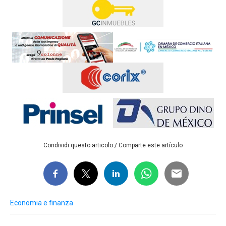
Condividi questo articolo / Comparte este artículo
Economia e finanza