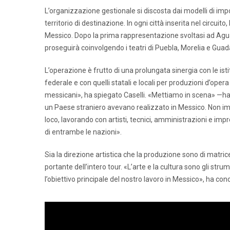
L’organizzazione gestionale si discosta dai modelli di imp
territorio di destinazione. In ogni città inserita nel circuit
Messico. Dopo la prima rappresentazione svoltasi ad Agua
proseguirà coinvolgendo i teatri di Puebla, Morelia e Guad
L’operazione è frutto di una prolungata sinergia con le is
federale e con quelli statali e locali per produzioni d’opera 
messicani», ha spiegato Caselli. «Mettiamo in scena» —ha a
un Paese straniero avevano realizzato in Messico. Non imp
loco, lavorando con artisti, tecnici, amministrazioni e imp
di entrambe le nazioni».
Sia la direzione artistica che la produzione sono di matric
portante dell’intero tour. «L’arte e la cultura sono gli str
l’obiettivo principale del nostro lavoro in Messico», ha con