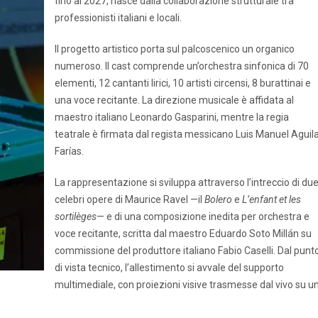
fino al 2027, nasce dalla collaborazione strutturale tra
professionisti italiani e locali.
Il progetto artistico porta sul palcoscenico un organico
numeroso. Il cast comprende un’orchestra sinfonica di 70
elementi, 12 cantanti lirici, 10 artisti circensi, 8 burattinai e
una voce recitante. La direzione musicale è affidata al
maestro italiano Leonardo Gasparini, mentre la regia
teatrale è firmata dal regista messicano Luis Manuel Aguil
Farías.
La rappresentazione si sviluppa attraverso l’intreccio di du
celebri opere di Maurice Ravel —il
Bolero
e
L’enfant et les
sortilèges
— e di una composizione inedita per orchestra e
voce recitante, scritta dal maestro Eduardo Soto Millán su
commissione del produttore italiano Fabio Caselli. Dal punt
di vista tecnico, l’allestimento si avvale del supporto
multimediale, con proiezioni visive trasmesse dal vivo su u