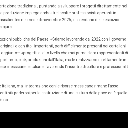
ortazione tradizionali, puntando a sviluppare i progetti direttamente nel
o, la produzione impiega orchestre locali e professionisti operanti in
scalientes nel mese di novembre 2025, il calendario delle esibizioni
alajara.
tituzioni pubbliche del Paese. «Stiamo lavorando dal 2022 con il governo
originali e con titoli importanti, però difficilmente presenti nei cartelloni
ggiunto— «progetti di alto livello che mai prima d’ora rappresentanti di
ortiamo, cioè, produzioni dall’Italia, ma le realizziamo direttamente in
rese messicane e italiane, favorendo l’incontro di culture e professionali
e italiana, ma l’integrazione con le risorse messicane rimane l’asse
umenti più poderosi per la costruzione di una cultura della pace ed è quello
cluso.