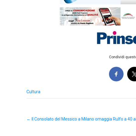
Condividi questo
Cultura
Post
←
Il Consolato del Messico a Milano omaggia Rulfo a 40 
navigation