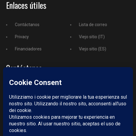
Enlaces útiles
Contáctanos
Lista de correo
Privacy
Viejo sitio (IT)
Financiadores
Viejo sitio (ES)
Contáctanos
Teléfono
+52 729 243 3743
Email:
redazione@puntodincontro.mx
PUNTODINCONTRO