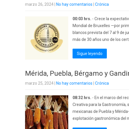
marzo 26, 2024
|
No hay comentarios
|
Crónica
00:03 hrs.
- Crece la expectati
Mondial de Bruxelles —por prime
blancos prevista del 7 al 9 de 
más de 30 años uno de los cer
Sigue leyendo
Mérida, Puebla, Bérgamo y Gandin
marzo 25, 2024
|
No hay comentarios
|
Crónica
08:32 hrs.
- En el marco del r
Creativa para la Gastronomía, 
mexicanas de Puebla y Mérida— 
explotación gastronómica del 