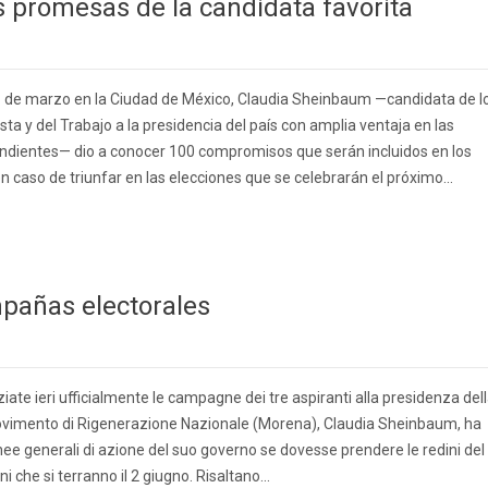
s promesas de la candidata favorita
1 de marzo en la Ciudad de México, Claudia Sheinbaum —candidata de l
ta y del Trabajo a la presidencia del país con amplia ventaja en las
ndientes— dio a conocer 100 compromisos que serán incluidos en los
aso de triunfar en las elecciones que se celebrarán el próximo...
pañas electorales
iate ieri ufficialmente le campagne dei tre aspiranti alla presidenza del
Movimento di Rigenerazione Nazionale (Morena), Claudia Sheinbaum, ha
 linee generali di azione del suo governo se dovesse prendere le redini del
i che si terranno il 2 giugno. Risaltano…