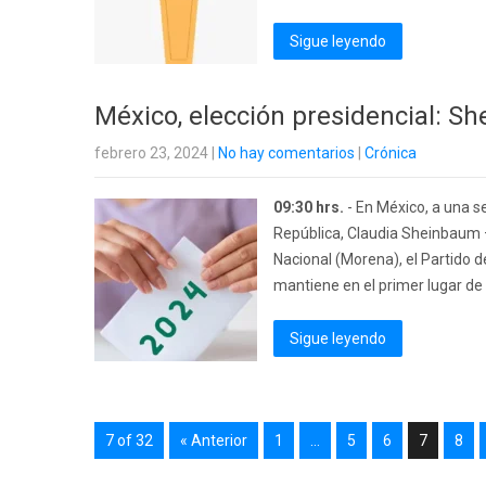
Sigue leyendo
México, elección presidencial: S
febrero 23, 2024
|
No hay comentarios
|
Crónica
09:30 hrs.
- En México, a una s
República, Claudia Sheinbaum 
Nacional (Morena), el Partido d
mantiene en el primer lugar de 
Sigue leyendo
7 of 32
« Anterior
1
…
5
6
7
8