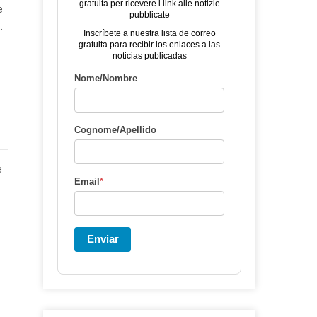
gratuita per ricevere i link alle notizie
e
pubblicate
.
Inscríbete a nuestra lista de correo
gratuita para recibir los enlaces a las
noticias publicadas
Nome/Nombre
Cognome/Apellido
e
Email
*
Enviar