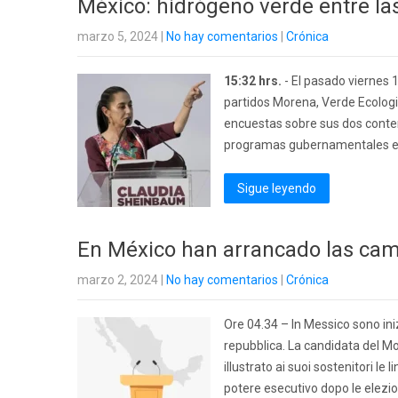
México: hidrógeno verde entre la
marzo 5, 2024
|
No hay comentarios
|
Crónica
15:32 hrs.
- El pasado viernes 
partidos Morena, Verde Ecologis
encuestas sobre sus dos conte
programas gubernamentales en c
Sigue leyendo
En México han arrancado las cam
marzo 2, 2024
|
No hay comentarios
|
Crónica
Ore 04.34 – In Messico sono iniz
repubblica. La candidata del 
illustrato ai suoi sostenitori le
potere esecutivo dopo le elezion