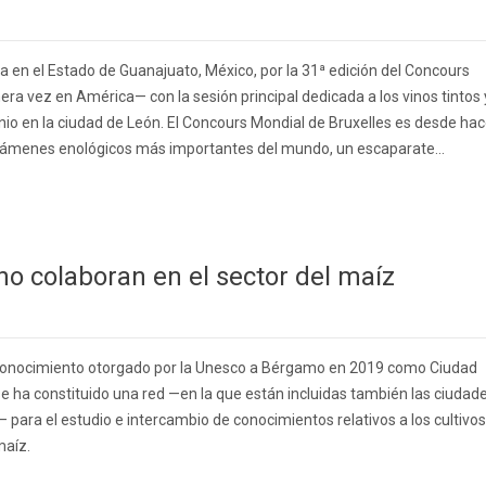
va en el Estado de Guanajuato, México, por la 31ª edición del Concours
ra vez en América— con la sesión principal dedicada a los vinos tintos 
junio en la ciudad de León. El Concours Mondial de Bruxelles es desde ha
támenes enológicos más importantes del mundo, un escaparate...
o colaboran en el sector del maíz
econocimiento otorgado por la Unesco a Bérgamo en 2019 como Ciudad
se ha constituido una red —en la que están incluidas también las ciudad
para el estudio e intercambio de conocimientos relativos a los cultivos
maíz.