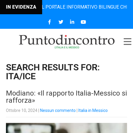
O, IL PORTALE INFORMATIVO BILINGUE CHE DAL 2006 DIFFO
IN EVIDENZA
SEARCH RESULTS FOR:
ITA/ICE
Modiano: «Il rapporto Italia-Messico si
rafforza»
Ottobre 10, 2024
|
Nessun commento
|
Italia in Messico