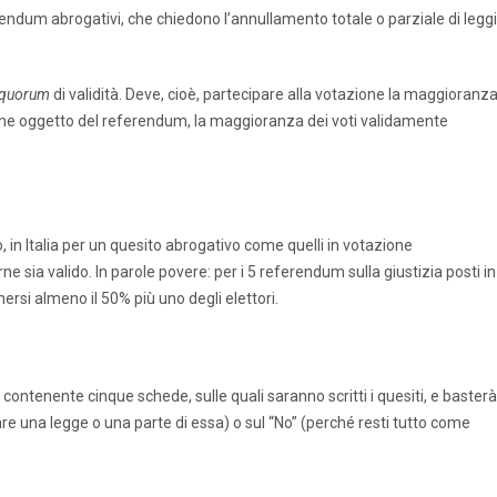
ferendum abrogativi, che chiedono l’annullamento totale o parziale di leggi
quorum
di validità. Deve, cioè, partecipare alla votazione la maggioranz
orme oggetto del referendum, la maggioranza dei voti validamente
in Italia per un quesito abrogativo come quelli in votazione
e sia valido. In parole povere: per i 5 referendum sulla giustizia posti in
rsi almeno il 50% più uno degli elettori.
co contenente cinque schede, sulle quali saranno scritti i quesiti, e basterà
are una legge o una parte di essa)
o sul “No” (perché resti tutto come