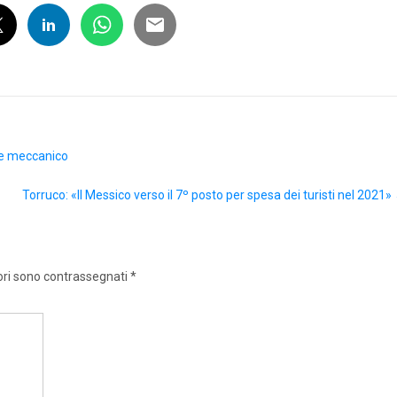
e e meccanico
Torruco: «Il Messico verso il 7º posto per spesa dei turisti nel 2021»
ori sono contrassegnati
*