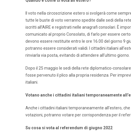
Quando e come si vota all’estero?
Il voto nella circoscrizione estero si svolgerà come sempre
tutte le buste di voto verranno spedite dalle sedi della rete
iscritti all’AIRE e registrati nelle anagrafi consolari. È i
comunicato al proprio Consolato, di farlo per essere certo di
devono essere restituite entro le ore 16.00 del giorno 9 giug
potranno essere considerati validi. I cittadini italiani all
rinviarla via posta, evitando di attendere all’ultimo giorno.
Dopo il 25 maggio le sedi della rete diplomatico-consola
fosse pervenuto il plico alla propria residenza. Per imprevi
italiani.
Votano anche i cittadini italiani temporaneamente all’
Anche i cittadini italiani temporaneamente all’estero, ch
votazioni, potranno votare
per corrispondenza
per il ref
Su cosa si vota al referendum di giugno 2022