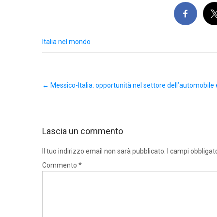
Italia nel mondo
Post
←
Messico-Italia: opportunità nel settore dell’automobil
navigation
Lascia un commento
Il tuo indirizzo email non sarà pubblicato.
I campi obbligat
Commento
*