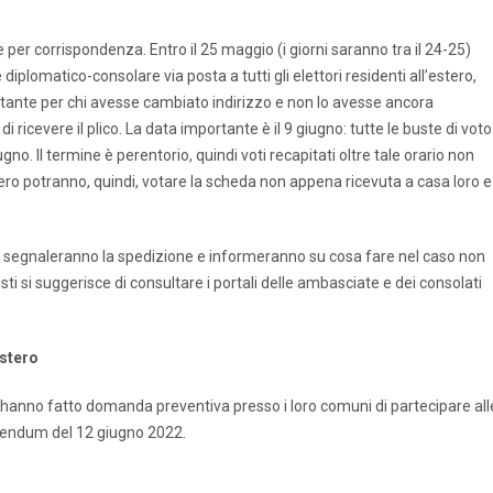
 per corrispondenza. Entro il 25 maggio (i giorni saranno tra il 24-25)
 diplomatico-consolare via posta a tutti gli elettori residenti all’estero,
mportante per chi avesse cambiato indirizzo e non lo avesse ancora
 ricevere il plico. La data importante è il 9 giugno: tutte le buste di voto
no. Il termine è perentorio, quindi voti recapitati oltre tale orario non
’estero potranno, quindi, votare la scheda non appena ricevuta a casa loro e
re segnaleranno la spedizione e informeranno su cosa fare nel caso non
sti si suggerisce di consultare i portali delle ambasciate e dei consolati
estero
e hanno fatto domanda preventiva presso i loro comuni di partecipare all
erendum del 12 giugno 2022.