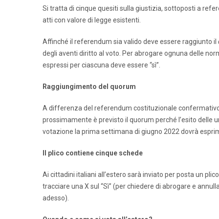
Si tratta di cinque quesiti sulla giustizia, sottoposti a re
atti con valore di legge esistenti.
Affinché il referendum sia valido deve essere raggiunto il
degli aventi diritto al voto. Per abrogare ognuna delle n
espressi per ciascuna deve essere “sì”.
Raggiungimento del quorum
A differenza del referendum costituzionale confermativo, 
prossimamente è previsto il quorum perché l’esito delle urn
votazione la prima settimana di giugno 2022 dovrà esprime
Il plico contiene cinque schede
Ai cittadini italiani all’estero sarà inviato per posta un pli
tracciare una X sul “Sì”
(per chiedere di abrogare e annull
adesso).