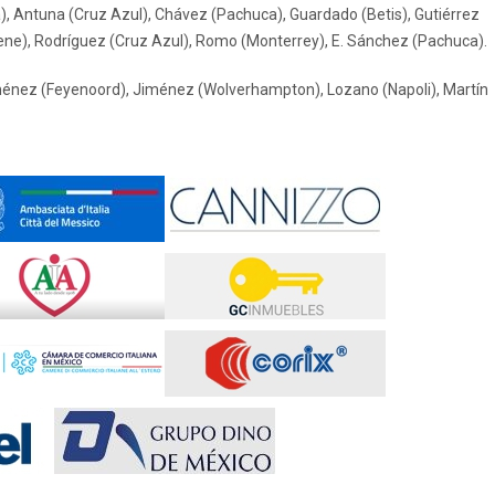
a), Antuna (Cruz Azul), Chávez (Pachuca), Guardado (Betis), Gutiérrez
tene), Rodríguez (Cruz Azul), Romo (Monterrey), E. Sánchez (Pachuca).
iménez (Feyenoord), Jiménez (Wolverhampton), Lozano (Napoli), Martín