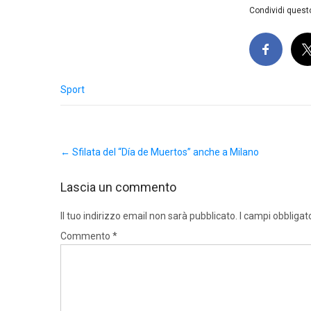
Condividi questo
Sport
Post
←
Sfilata del “Día de Muertos” anche a Milano
navigation
Lascia un commento
Il tuo indirizzo email non sarà pubblicato.
I campi obbligat
Commento
*