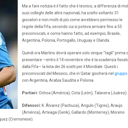
Ma a fare notizia è il fatto che il tecnico, a differenza di mol
suoi colleghi delle altre nazionali, ha scelto soltanto 31
giocatori e non molti di più come avrebbero permesso le
regole della Fifa, secondo cui si poteva arrivare fino a 55
preconvocati, e come hanno fatto, ad esempio, Brasile,
Argentina, Polonia, Portogallo, Uruguay e Olanda.
Quindi ora Martino dovrà operare solo cinque “tagli” prima d
presentare —entro il 14 novembre che è la scadenza fissat
dalla Fifa— la lista dei 26 scelti per il Mondiale. Questi i
preconvocati del Messico, che in Qatar giocherà nel
gruppo
con Argentina, Arabia Saudita e Polonia.
Portieri:
Ochoa (América), Cota (León), Talavera (Juárez).
Difensori:
K. Álvarez (Pachuca), Angulo (Tigres), Araujo
(América), Arteaga (Genk), Gallardo (Monterrey), Moreno
squez (Cremonese).