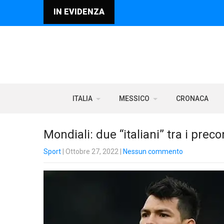
IN EVIDENZA
ITALIA
MESSICO
CRONACA
Mondiali: due “italiani” tra i pre
Sport
| Ottobre 27, 2022
|
Nessun commento