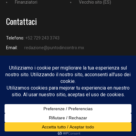
Finanziatori
Vecchio sito (ES)
Contattaci
Telefono:
+52 729 243 3743
Email:
redazione@puntodincontro.mx
PUNTODINCONTRO
Copyright © 2025 Puntodincontro
Design by
DisegnoW