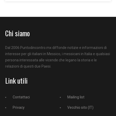
Chi siamo
Dal 2006 Puntodincontro.mx diffonde notizie e informazioni di
interesse per gli italiani in Messico, i messicani in Italia e qualsiasi
persona interessata alle vicende che legano la storia e le
relazioni di questi due Paesi.
Link utili
Contattaci
Mailing list
Privacy
Vecchio sito (IT)