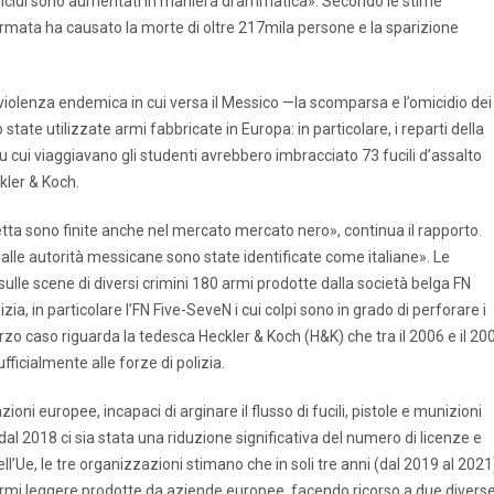
 omicidi sono aumentati in maniera drammatica». Secondo le stime
rmata ha causato la morte di oltre 217mila persone e la sparizione
violenza endemica in cui versa il Messico —la scomparsa e l’omicidio dei
te utilizzate armi fabbricate in Europa: in particolare, i reparti della
u cui viaggiavano gli studenti avrebbero imbracciato 73 fucili d’assalto
kler & Koch.
eretta sono finite anche nel mercato mercato nero», continua il rapporto.
e dalle autorità messicane sono state identificate come italiane». Le
sulle scene di diversi crimini 180 armi prodotte dalla società belga FN
izia, in particolare l’FN Five-SeveN i cui colpi sono in grado di perforare i
erzo caso riguarda la tedesca Heckler & Koch (H&K) che tra il 2006 e il 20
fficialmente alle forze di polizia.
ioni europee, incapaci di arginare il flusso di fucili, pistole e munizioni
al 2018 ci sia stata una riduzione significativa del numero di licenze e
ll’Ue, le tre organizzazioni stimano che in soli tre anni (dal 2019 al 2021
armi leggere prodotte da aziende europee, facendo ricorso a due divers