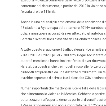
episodi di violenza commessi dalle forze di polizia e di
contenute nel documento, a partire dal 2010 la violenza a
forzata di oltre 111mila.
Anche in uno dei casi più emblematici della condizione di 
43 studenti a Ayotzinapa del settembre 2014— sarebbero sta
polizia municipale accusati di aver attaccato gli autobus s
Beretta e svariati fucili d’assalto dell’azienda tedesca Hec
A tutto questo si aggiunge il traffico illegale. «Le armi B
«Tra il 2010 e il 2020, più di 2.700 armi illegali recuperat
autorità messicane hanno inoltre riferito di aver ritrovato 
Herstal: tra questi anche tre modelli in uso alle forze di pol
giubbotti antiproiettile da una distanza di 200 metri. Un t
avrebbe esportato diecimila fucili d’assalto G36 destinati u
Numeri importanti che mettono in luce le falle delle legislaz
che alimentano la violenza in Messico. Sebbene a partire d
autorizzazioni all’esportazione da parte di diversi Paesi de
il Paese latinoamericano abbia importato più di 125mila 