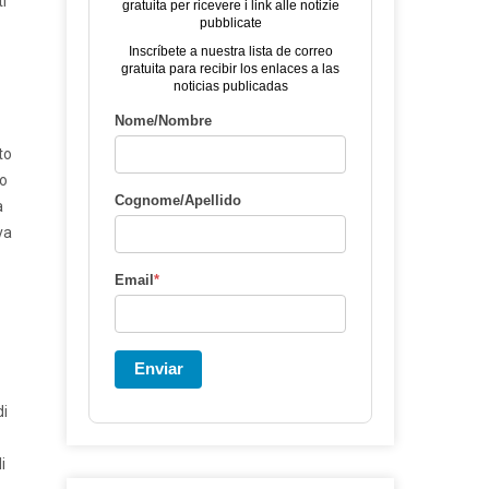
ti
gratuita per ricevere i link alle notizie
pubblicate
Inscríbete a nuestra lista de correo
gratuita para recibir los enlaces a las
noticias publicadas
Nome/Nombre
to
io
Cognome/Apellido
a
iva
Email
*
Enviar
di
i