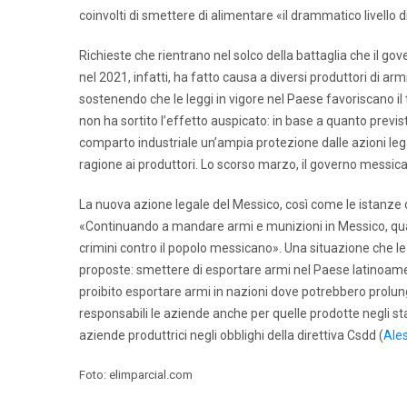
coinvolti di smettere di alimentare «il drammatico livello d
Richieste che rientrano nel solco della battaglia che il go
nel 2021, infatti, ha fatto causa a diversi produttori di armi
sostenendo che le leggi in vigore nel Paese favoriscano il tr
non ha sortito l’effetto auspicato: in base a quanto previs
comparto industriale un’ampia protezione dalle azioni legali
ragione ai produttori. Lo scorso marzo, il governo messic
La nuova azione legale del Messico, così come le istanz
«Continuando a mandare armi e munizioni in Messico, qual
crimini contro il popolo messicano». Una situazione che l
proposte: smettere di esportare armi nel Paese latinoam
proibito esportare armi in nazioni dove potrebbero prolungare
responsabili le aziende anche per quelle prodotte negli stab
aziende produttrici negli obblighi della direttiva Csdd (
Ale
Foto: elimparcial.com