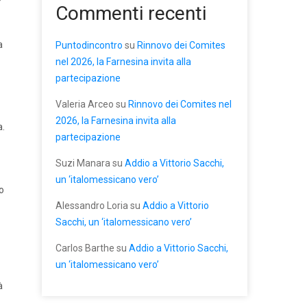
Commenti recenti
a
Puntodincontro
su
Rinnovo dei Comites
nel 2026, la Farnesina invita alla
partecipazione
Valeria Arceo
su
Rinnovo dei Comites nel
2026, la Farnesina invita alla
a.
partecipazione
Suzi Manara
su
Addio a Vittorio Sacchi,
un ‘italomessicano vero’
o
Alessandro Loria
su
Addio a Vittorio
Sacchi, un ‘italomessicano vero’
Carlos Barthe
su
Addio a Vittorio Sacchi,
un ‘italomessicano vero’
à