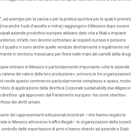
”, ad esempio per la caccia o per la pratica sportiva per le quali è previst
 (ma anche fucili d’assalto e mitra) raggiungono il Messico dopo essere
cipali aziende produttrici europee abbiano dato vita a filiali o impianti
atunitense, infatti, non devono sottostare ai requisiti europei e possono
re il quadro vi sono anche quelle vendute direttamente e legalmente nel
nte in territorio messicano per finire nelle mani dei cartelli della drog
i europee entrano in Messico è particolarmente importante «che le aziende
ra catena del valore della loro produzione», scrivono le tre organizzazioni
menti rende questo commercio particolarmente complesso e opaco, motiv
ambito di applicazione della direttiva
Corporate sustainability due diligence
lla direttiva -già approvato dal Parlamento europeo- ha come obiettivo
ttose dei diritti umani.
rte dei rappresentanti istituzionali incontrati —che hanno negato le
ate in Messico attraverso traffici illegali— le organizzazioni della societ
di controllo delle esportazioni di armi e hanno chiesto ad aziende e Stati