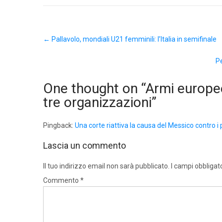
Post
←
Pallavolo, mondiali U21 femminili: l’Italia in semifinale
navigation
P
One thought on “
Armi europee
tre organizzazioni
”
Pingback:
Una corte riattiva la causa del Messico contro i 
Lascia un commento
Il tuo indirizzo email non sarà pubblicato.
I campi obbligat
Commento
*