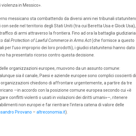
i violenza in Messico».
verno messicano sta combattendo da diversi anni nei tribunali statunitens
 con sede nel territorio degli Stati Uniti (tra cui Beretta Usa e Glock Usa),
affico di armi attraverso la frontiera. Fino ad ora la battaglia giudiziaria
to dal
Protection of Lawful Commerce in Arms Act
(che fornisce a questo
 per l’uso improprio dei loro prodotti), i giudici statunitensi hanno dato
ano ha presentato ricorso contro questa decisione.
e delle organizzazioni europee, muovono da un assunto comune:
unque sia il canale, Paesi e aziende europee sono complici coscienti di
e organizzazioni chiedono di affrontare urgentemente, a partire da tre
ericano —in accordo con la posizione comune europea secondo cui «è
 conflitti violenti o usati in violazioni dei diritti umani»—, ritenere
ilimenti non europei e far rientrare l’intera catena di valore delle
ssandro Pirovano
–
altreconomia.it
).