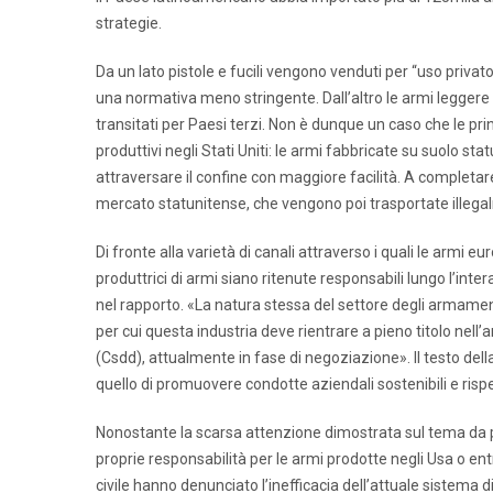
strategie.
Da un lato pistole e fucili vengono venduti per “uso privato
una normativa meno stringente. Dall’altro le armi leggere
transitati per Paesi terzi. Non è dunque un caso che le prin
produttivi negli Stati Uniti: le armi fabbricate su suolo st
attraversare il confine con maggiore facilità. A completa
mercato statunitense, che vengono poi trasportate illegalme
Di fronte alla varietà di canali attraverso i quali le arm
produttrici di armi siano ritenute responsabili lungo l’inte
nel rapporto. «La natura stessa del settore degli arma
per cui questa industria deve rientrare a pieno titolo nell’
(Csdd), attualmente in fase di negoziazione». Il testo de
quello di promuovere condotte aziendali sostenibili e rispe
Nonostante la scarsa attenzione dimostrata sul tema da pa
proprie responsabilità per le armi prodotte negli Usa o entr
civile hanno denunciato l’inefficacia dell’attuale sistema 