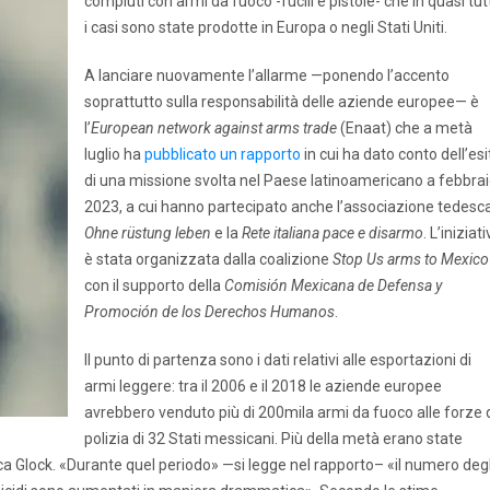
compiuti con armi da fuoco -fucili e pistole- che in quasi tut
i casi sono state prodotte in Europa o negli Stati Uniti.
A lanciare nuovamente l’allarme —ponendo l’accento
soprattutto sulla responsabilità delle aziende europee— è
l’
European network against arms trade
(Enaat) che a metà
luglio ha
pubblicato un rapporto
in cui ha dato conto dell’esi
di una missione svolta nel Paese latinoamericano a febbra
2023, a cui hanno partecipato anche l’associazione tedesc
Ohne rüstung leben
e la
Rete italiana pace e disarmo
. L’iniziat
è stata organizzata dalla coalizione
Stop Us arms to Mexico
con il supporto della
Comisión Mexicana de Defensa y
Promoción de los Derechos Humanos
.
Il punto di partenza sono i dati relativi alle esportazioni di
armi leggere: tra il 2006 e il 2018 le aziende europee
avrebbero venduto più di 200mila armi da fuoco alle forze 
polizia di 32 Stati messicani. Più della metà erano state
iaca Glock. «Durante quel periodo» —si legge nel rapporto– «il numero degl