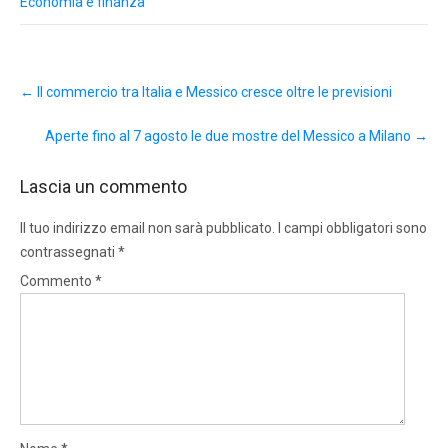
Economia e finanza
Post
←
Il commercio tra Italia e Messico cresce oltre le previsioni
navigation
Aperte fino al 7 agosto le due mostre del Messico a Milano
→
Lascia un commento
Il tuo indirizzo email non sarà pubblicato.
I campi obbligatori sono
contrassegnati
*
Commento
*