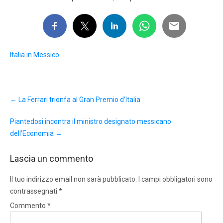
Italia in Messico
Post
←
La Ferrari trionfa al Gran Premio d’Italia
navigation
Piantedosi incontra il ministro designato messicano
dell’Economia
→
Lascia un commento
Il tuo indirizzo email non sarà pubblicato.
I campi obbligatori sono
contrassegnati
*
Commento
*