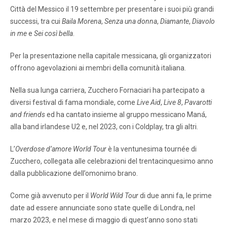
Città del Messico il 19 settembre per presentare i suoi più grandi
successi, tra cui
Baila Morena
,
Senza una donna
,
Diamante
,
Diavolo
in me
e
Sei così bella
.
Per la presentazione nella capitale messicana, gli organizzatori
offrono agevolazioni ai membri della comunità italiana.
Nella sua lunga carriera, Zucchero Fornaciari ha partecipato a
diversi festival di fama mondiale, come
Live Aid
,
Live 8
,
Pavarotti
and friends
ed ha cantato insieme al gruppo messicano Maná,
alla band irlandese U2 e, nel 2023, con i Coldplay, tra gli altri.
L’
Overdose d’amore World Tour
è la ventunesima tournée di
Zucchero, collegata alle celebrazioni del trentacinquesimo anno
dalla pubblicazione dell’omonimo brano.
Come già avvenuto per il
World Wild Tour
di due anni fa, le prime
date ad essere annunciate sono state quelle di Londra, nel
marzo 2023, e nel mese di maggio di quest’anno sono stati