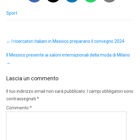
Sport
Post
←
I ricercatori italiani in Messico preparano il convegno 2024
navigation
Il Messico presente ai saloni internazionali della moda di Milano
→
Lascia un commento
Il tuo indirizzo email non sarà pubblicato.
I campi obbligatori sono
contrassegnati
*
Commento
*