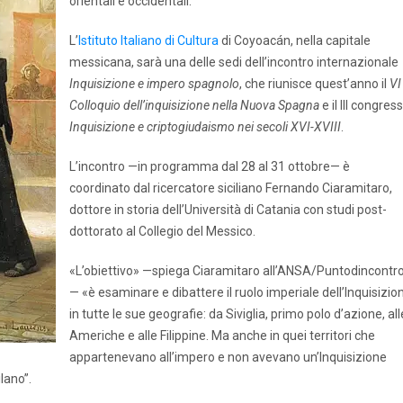
orientali e occidentali.
L’
Istituto Italiano di Cultura
di Coyoacán, nella capitale
messicana, sarà una delle sedi dell’incontro internazionale
Inquisizione e impero spagnolo
, che riunisce quest’anno il
VI
Colloquio dell’inquisizione nella Nuova Spagna
e il III congres
Inquisizione e criptogiudaismo nei secoli XVI-XVIII
.
L’incontro —in programma dal 28 al 31 ottobre— è
coordinato dal ricercatore siciliano Fernando Ciaramitaro,
dottore in storia dell’Università di Catania con studi post-
dottorato al Collegio del Messico.
«L’obiettivo» —spiega Ciaramitaro all’ANSA/Puntodincontr
— «è esaminare e dibattere il ruolo imperiale dell’Inquisizio
in tutte le sue geografie: da Siviglia, primo polo d’azione, all
Americhe e alle Filippine. Ma anche in quei territori che
appartenevano all’impero e non avevano un’Inquisizione
lano”.