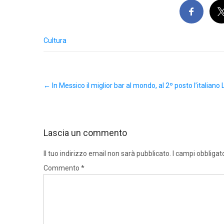
Cultura
Post
←
In Messico il miglior bar al mondo, al 2º posto l’italia
navigation
Lascia un commento
Il tuo indirizzo email non sarà pubblicato.
I campi obbligat
Commento
*