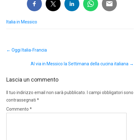
Italia in Messico
Post
←
Oggi Italia-Francia
navigation
Al via in Messico la Settimana della cucina italiana
→
Lascia un commento
Il tuo indirizzo email non sarà pubblicato.
I campi obbligatori sono
contrassegnati
*
Commento
*