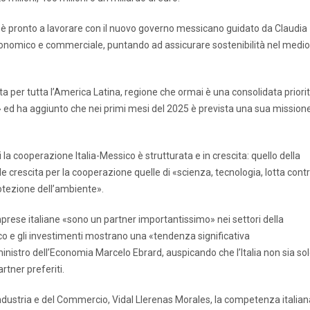
ano è pronto a lavorare con il nuovo governo messicano guidato da Claudia
conomico e commerciale, puntando ad assicurare sostenibilità nel medio
a per tutta l’America Latina, regione che ormai è una consolidata priori
» ed ha aggiunto che nei primi mesi del 2025 è prevista una sua mission
i la cooperazione Italia-Messico è strutturata e in crescita: quello della
le crescita per la cooperazione quelle di «scienza, tecnologia, lotta cont
rotezione dell’ambiente».
mprese italiane «sono un partner importantissimo» nei settori della
co e gli investimenti mostrano una «tendenza significativa
ministro dell’Economia Marcelo Ebrard, auspicando che l’Italia non sia so
tner preferiti.
l’Industria e del Commercio, Vidal Llerenas Morales, la competenza italian