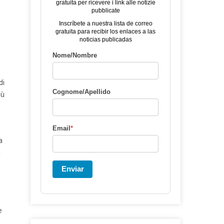
gratuita per ricevere i link alle notizie
pubblicate
Inscríbete a nuestra lista de correo
gratuita para recibir los enlaces a las
noticias publicadas
Nome/Nombre
di
Cognome/Apellido
iù
Email
*
a
a
Enviar
e