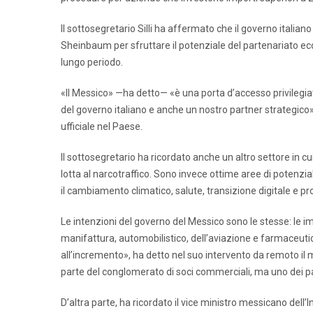
Il sottosegretario Silli ha affermato che il governo itali
Sheinbaum per sfruttare il potenziale del partenariato e
lungo periodo.
«Il Messico» —ha detto— «è una porta d’accesso privilegiat
del governo italiano e anche un nostro partner strategico
ufficiale nel Paese.
Il sottosegretario ha ricordato anche un altro settore in cu
lotta al narcotraffico. Sono invece ottime aree di potenzia
il cambiamento climatico, salute, transizione digitale e p
Le intenzioni del governo del Messico sono le stesse: le i
manifattura, automobilistico, dell’aviazione e farmaceuti
all’incremento», ha detto nel suo intervento da remoto il 
parte del conglomerato di soci commerciali, ma uno dei par
D’altra parte, ha ricordato il vice ministro messicano del