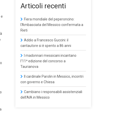
Articoli recenti
 e
Fiera mondiale del peperoncino:
l’Ambasciata del Messico confermata a
Rieti
tà
e
Addio a Francesco Guccini: il
cantautore si è spento a 86 anni
I madonnari messicani incantano
l’11ª edizione del concorso a
ro
Taurianova
Il cardinale Parolin in Messico, incontri
con governo e Chiesa
Cambiano i responsabili assistenziali
lo
dell’AIA in Messico
a