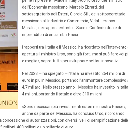
per le Imprese e il Made in Italy, Adolfo Urso, del ministro
dell’Economia messicano, Marcelo Ebrard, del
sottosegretario agli Esteri, Giorgio Silli, del sottosegretario
messicano all’Industria e Commercio, Vidal Llerenas
Morales, dei rappresentanti di Sace e Confindustria e di
imprenditori di entrambi i Paesi.
I rapporti tra l’Italia e il Messico, ha ricordato nell’intervento 
apertura il ministro Urso, sono già forti, ma si può fare «di p
e meglio», soprattutto per sviluppare settori innovativi.
Nel 2023 — ha spiegato — l’Italia ha investito 264 milioni di
euro in più in Messico, portando l’ammontare complessivo 
4,7 miliardi. Nello stesso anno il Messico ha investito in Itali
4 milioni, portando il totale a oltre 310 milioni.
«Sono necessari più investimenti esteri nel nostro Paese»,
anche da parte del Messico, ha concluso Urso, ricordando
a concessione di autorizzazioni, con diversi livelli di semplificazione dell
milioni, 400 milioni o un miliardo di euro.