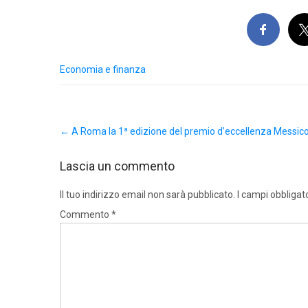
Economia e finanza
Post
←
A Roma la 1ª edizione del premio d’eccellenza Messico-
navigation
Lascia un commento
Il tuo indirizzo email non sarà pubblicato.
I campi obbligat
Commento
*