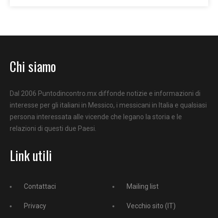
Chi siamo
Dal 2006 Puntodincontro.mx diffonde notizie e informazioni di
interesse per gli italiani in Messico, i messicani in Italia e qualsiasi
persona interessata alle vicende che legano la storia e le
relazioni di questi due Paesi.
Link utili
Contattaci
Mailing list
Privacy
Vecchio sito (IT)