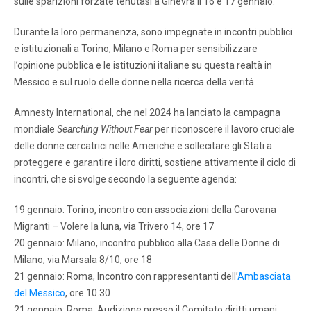
sulle sparizioni forzate tenutasi a Ginevra il 16 e 17 gennaio.
Durante la loro permanenza, sono impegnate in incontri pubblici
e istituzionali a Torino, Milano e Roma per sensibilizzare
l’opinione pubblica e le istituzioni italiane su questa realtà in
Messico e sul ruolo delle donne nella ricerca della verità.
Amnesty International, che nel 2024 ha lanciato la campagna
mondiale
Searching Without Fear
per riconoscere il lavoro cruciale
delle donne cercatrici nelle Americhe e sollecitare gli Stati a
proteggere e garantire i loro diritti, sostiene attivamente il ciclo di
incontri, che si svolge secondo la seguente agenda:
19 gennaio: Torino, incontro con associazioni della Carovana
Migranti – Volere la luna, via Trivero 14, ore 17
20 gennaio: Milano, incontro pubblico alla Casa delle Donne di
Milano, via Marsala 8/10, ore 18
21 gennaio: Roma, Incontro con rappresentanti dell’
Ambasciata
del Messico
, ore 10.30
21 gennaio: Roma, Audizione presso il Comitato diritti umani