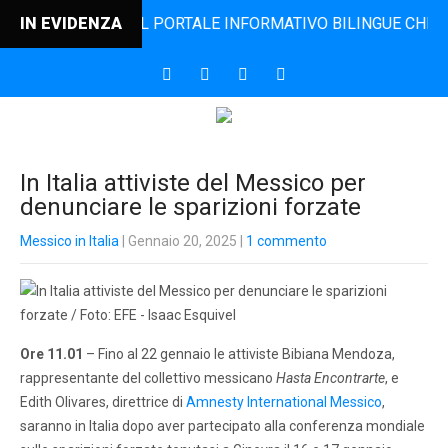
DINCONTRO, IL PORTALE INFORMATIVO BILINGUE CHE DAL 20
IN EVIDENZA
In Italia attiviste del Messico per
denunciare le sparizioni forzate
Messico in Italia
| Gennaio 20, 2025
|
1 commento
Ore 11.01
– Fino al 22 gennaio le attiviste Bibiana Mendoza,
rappresentante del collettivo messicano
Hasta Encontrarte
, e
Edith Olivares, direttrice di
Amnesty International Messico
,
saranno in Italia dopo aver partecipato alla conferenza mondiale