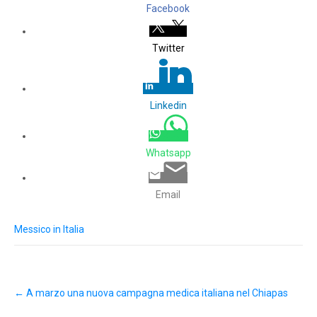
Facebook
Twitter
Linkedin
Whatsapp
Email
Messico in Italia
Post
←
A marzo una nuova campagna medica italiana nel Chiapas
navigation