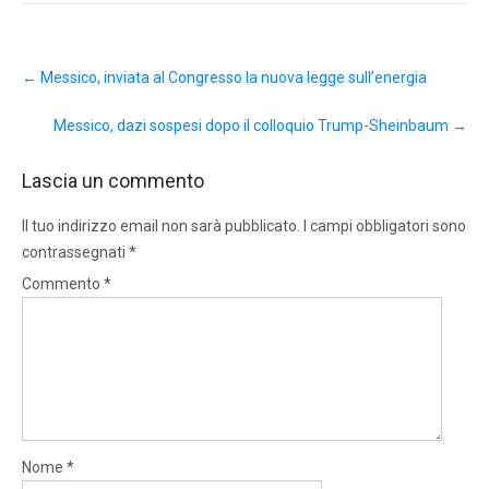
Post
←
Messico, inviata al Congresso la nuova legge sull’energia
navigation
Messico, dazi sospesi dopo il colloquio Trump-Sheinbaum
→
Lascia un commento
Il tuo indirizzo email non sarà pubblicato.
I campi obbligatori sono
contrassegnati
*
Commento
*
Nome
*