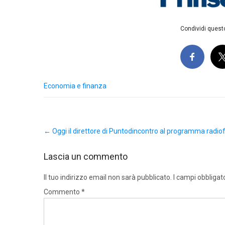
Condividi questo
Economia e finanza
Post
←
Oggi il direttore di Puntodincontro al programma radiof
navigation
Lascia un commento
Il tuo indirizzo email non sarà pubblicato.
I campi obbligat
Commento
*