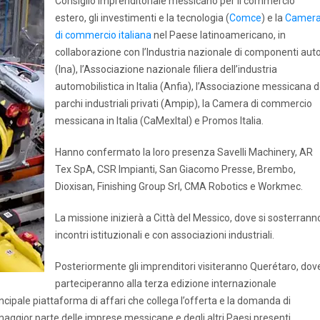
Consiglio imprenditoriale messicano per il commercio
estero, gli investimenti e la tecnologia (
Comce
) e la
Camer
di commercio italiana
nel Paese latinoamericano, in
collaborazione con l’Industria nazionale di componenti aut
(Ina), l’Associazione nazionale filiera dell’industria
automobilistica in Italia (Anfia), l’Associazione messicana d
parchi industriali privati (Ampip), la Camera di commercio
messicana in Italia (CaMexItal) e Promos Italia.
Hanno confermato la loro presenza Savelli Machinery, AR
Tex SpA, CSR Impianti, San Giacomo Presse, Brembo,
Dioxisan, Finishing Group Srl, CMA Robotics e Workmec.
La missione inizierà a Città del Messico, dove si sosterrann
incontri istituzionali e con associazioni industriali.
Posteriormente gli imprenditori visiteranno Querétaro, dov
parteciperanno alla terza edizione internazionale
cipale piattaforma di affari che collega l’offerta e la domanda di
a maggior parte delle imprese messicane e degli altri Paesi presenti