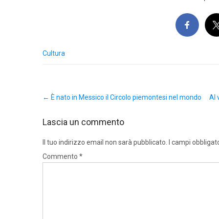
Cultura
Post
←
È nato in Messico il Circolo piemontesi nel mondo
Al 
navigation
Lascia un commento
Il tuo indirizzo email non sarà pubblicato.
I campi obbligat
Commento
*