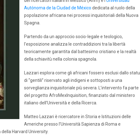
dei ricercatori italiani in Messico (Arim) e l’
Universidad
Autónoma de la Ciudad de México
dedicata al ruolo della
popolazione africana nei processi inquisitoriali della Nuova
Spagna.
Partendo da un approccio socio-legale e teologico,
l’esposizione analizza le contraddizioni tra la libertà
teoricamente garantita dal battesimo cristiano e la realtà
della schiavitù nella colonia spagnola.
Lazzari esplora come gli africani fossero esclusi dallo stat
di “gentili” riservato agli indigeni e sottoposti a una
sorveglianza inquisitoriale più severa. L’intervento fa parte
del progetto AfroMexInquisition, finanziato dal ministero
italiano dell’Università e della Ricerca.
Matteo Lazzari è ricercatore in Storia e Istituzioni delle
Americhe presso l’Università Sapienza di Roma e
 della Harvard University.