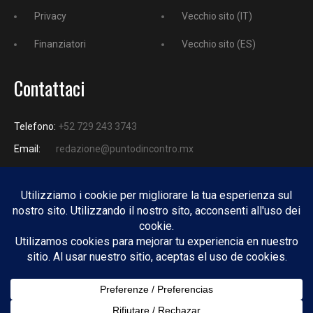
Privacy
Vecchio sito (IT)
Finanziatori
Vecchio sito (ES)
Contattaci
Telefono:
+52 729 243 3743
Email:
redazione@puntodincontro.mx
PUNTODINCONTRO