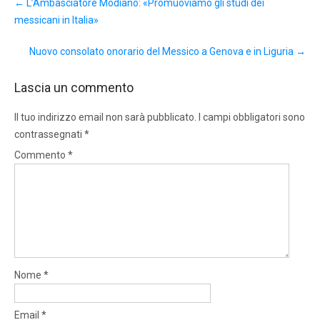
←
L’Ambasciatore Modiano: «Promuoviamo gli studi dei
navigation
messicani in Italia»
Nuovo consolato onorario del Messico a Genova e in Liguria
→
Lascia un commento
Il tuo indirizzo email non sarà pubblicato.
I campi obbligatori sono
contrassegnati
*
Commento
*
Nome
*
Email
*