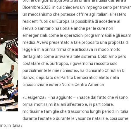
ordine del giorno approvato all’unanimità dalla Camera a
Dicembre 2023, in cui chiedevo un impegno serio per trova
un meccanismo che potesse offrire agli italiani all’estero
residenti fuori dall’Europa, la possibilità di accedere al
servizio sanitario nazionale anche per le cure non
emergenziali, come le operazioni programmabili e gli esam
medici. Avevo presentato a tale proposito una proposta di
legge a mia prima firma che articolava in modo molto
dettagliato come arrivare a tale sistema. Dobbiamo però
costatare che, purtroppo, il governo ha raccolto solo
parzialmente le mie richieste», ha dichiarato Christian Di
Sanzo, deputato del Partito Democratico eletto nella
circoscrizione estero Nord e Centro America.
«L’esigenza» —ha aggiunto— «nasce dal fatto che vi sono
ormai moltissimi italiani all’estero e, in particolare,
moltissime famiglie che trascorrono lunghi periodi in Italia
durante l’estate o durante le vacanze natalizie, così come
o, in Italia».