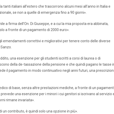
anti italiani all’estero che trascorrono alcuni mesi all’anno in Italia e
zionale, se non a quelle di emergenza fino a 90 giorni».
ile a firma dell’On. Di Giuseppe, e a cui la mia proposta era abbinata,
 solo a fronte di un pagamento di 2000 euro».
 emendamenti correttivi e migliorativi per tenere conto delle diverse
i Sanzo.
to, una esenzione per gli studenti iscritti a corsi di laurea o di
scono della de-tassazione della pensione e che quindi pagano le tasse i
chiede il pagamento in modo continuativo negli anni futuri, una prescrizio
 medico di base, senza altre prestazioni mediche, a fronte di un pagamen
revede una esenzione per i minori i cui genitori si iscrivano al servizio 
orni rimane invariata».
i un contributo, è quindi solo una opzione in più».