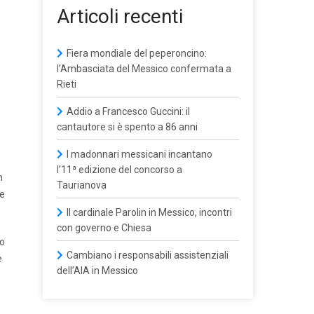
Articoli recenti
Fiera mondiale del peperoncino:
l’Ambasciata del Messico confermata a
Rieti
Addio a Francesco Guccini: il
cantautore si è spento a 86 anni
I madonnari messicani incantano
l’11ª edizione del concorso a
n
Taurianova
ne
Il cardinale Parolin in Messico, incontri
con governo e Chiesa
to
Cambiano i responsabili assistenziali
e
dell’AIA in Messico