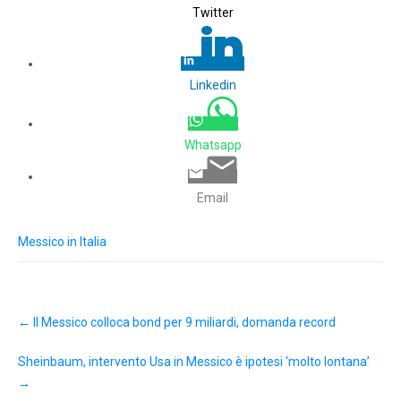
Twitter
Linkedin
Whatsapp
Email
Messico in Italia
Post
←
Il Messico colloca bond per 9 miliardi, domanda record
navigation
Sheinbaum, intervento Usa in Messico è ipotesi ‘molto lontana’
→