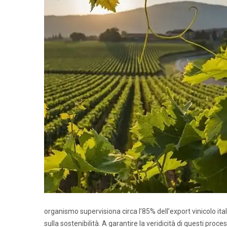
organismo supervisiona circa l’85% dell’export vinicolo it
sulla sostenibilità. A garantire la veridicità di questi proce