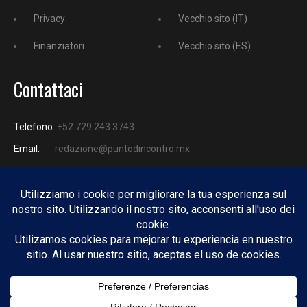
Privacy
Vecchio sito (IT)
Finanziatori
Vecchio sito (ES)
Contattaci
Telefono:
+52 729 243 3743
Email:
redazione@puntodincontro.mx
PUNTODINCONTRO