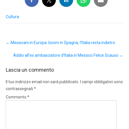
Cultura
Post
←
Messicani in Europa: boom in Spagna, l’Italia resta indietro
navigation
Addio all’ex ambasciatore d’Italia in Messico Felice Scauso
→
Lascia un commento
Il tuo indirizzo email non sarà pubblicato.
I campi obbligatori sono
contrassegnati
*
Commento
*